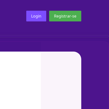
Login
Registrar-se