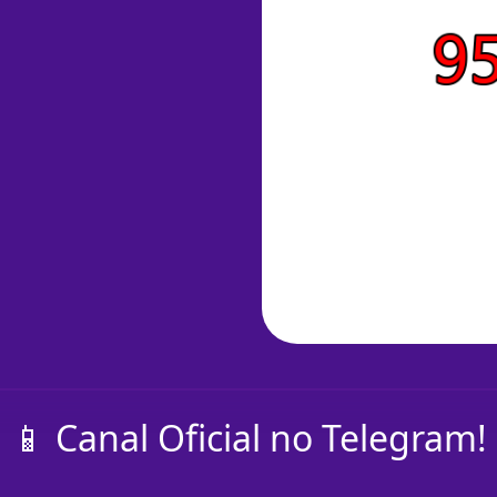
📱 Canal Oficial no Telegram!