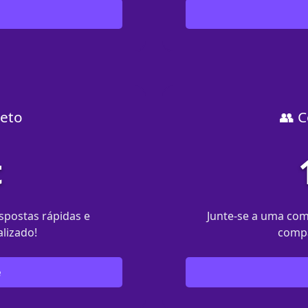
reto
👥 
t
espostas rápidas e
Junte-se a uma com
lizado!
compa
e