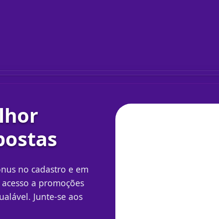
lhor
postas
ônus no cadastro e em
m acesso a promoções
ualável. Junte-se aos