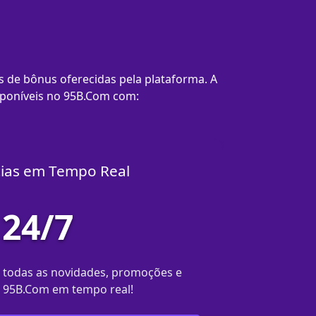
 de bônus oferecidas pela plataforma. A
sponíveis no 95B.Com com​:
cias em Tempo Real
24/7
e todas as novidades, promoções e
 95B.Com em tempo real!