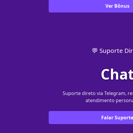
Ver Bônus
💬 Suporte Di
Cha
Suporte direto via Telegram, r
atendimento persona
Falar Suport