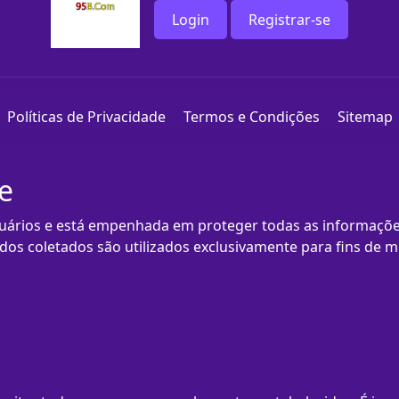
Login
Registrar-se
Políticas de Privacidade
Termos e Condições
Sitemap
de
suários e está empenhada em proteger todas as informaçõe
os coletados são utilizados exclusivamente para fins de m