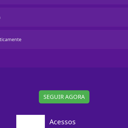
a
aticamente
SEGUIR AGORA
Acessos