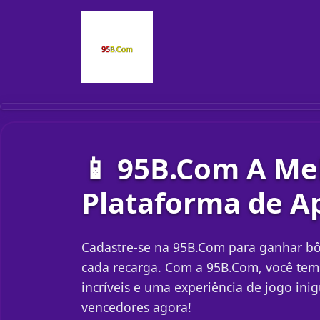
📱 95B.Com A Me
Plataforma de A
Cadastre-se na 95B.Com para ganhar b
cada recarga. Com a 95B.Com, você te
incríveis e uma experiência de jogo inig
vencedores agora!