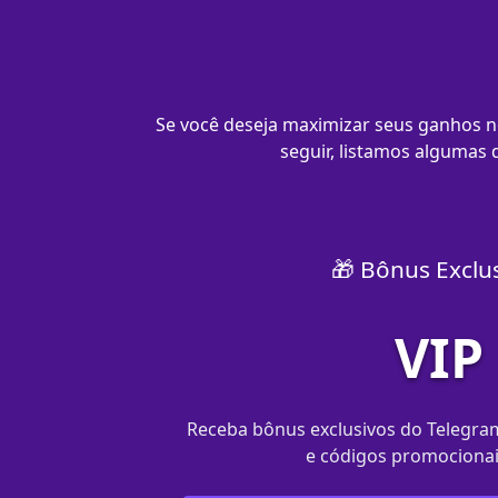
Se você deseja maximizar seus ganhos n
seguir, listamos algumas 
🎁 Bônus Exclu
VIP
Receba bônus exclusivos do Telegra
e códigos promocionai