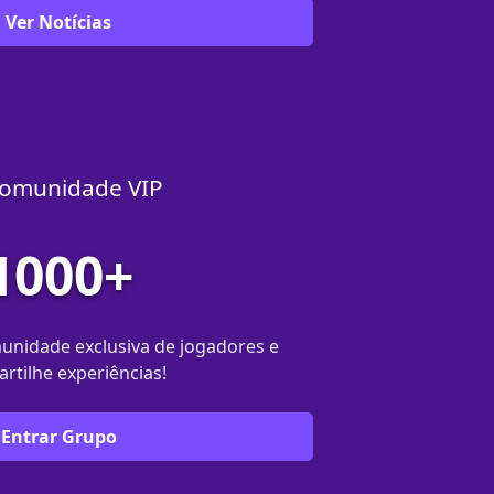
Ver Notícias
Comunidade VIP
1000+
unidade exclusiva de jogadores e
rtilhe experiências!
Entrar Grupo