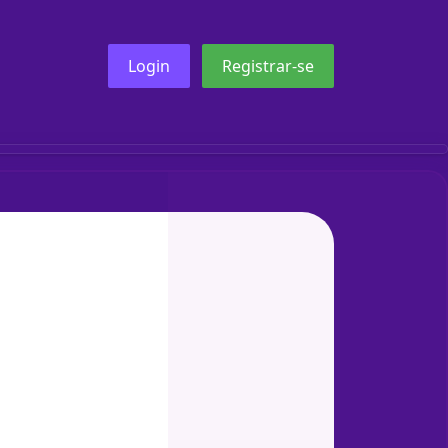
Login
Registrar-se