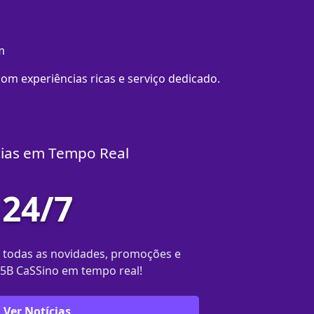
m
om experiências ricas e serviço dedicado.
cias em Tempo Real
24/7
e todas as novidades, promoções e
95B CaSSino em tempo real!
Ver Notícias