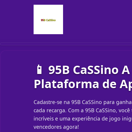
📱 95B CaSSino A
Plataforma de A
Cadastre-se na 95B CaSSino para ganha
cada recarga. Com a 95B CaSSino, você
incríveis e uma experiência de jogo inig
vencedores agora!