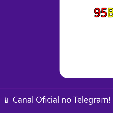
📱 Canal Oficial no Telegram!