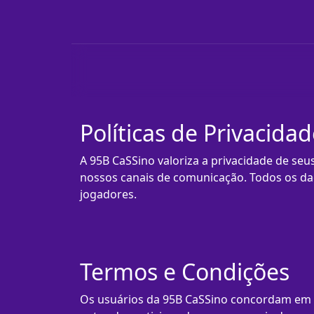
Políticas de Privacida
A 95B CaSSino valoriza a privacidade de se
nossos canais de comunicação. Todos os dad
jogadores.
Termos e Condições
Os usuários da 95B CaSSino concordam em re