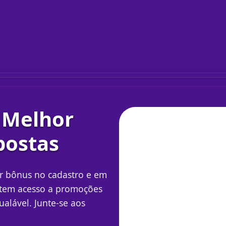
 Melhor
postas
r bônus no cadastro e em
 tem acesso a promoções
ualável. Junte-se aos