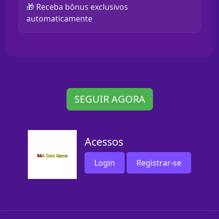
🎁 Receba bônus exclusivos
automaticamente
SEGUIR AGORA
Acessos
Login
Registrar-se