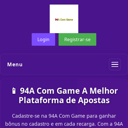
Login
Registrar-se
Menu
📱 94A Com Game A Melhor
Plataforma de Apostas
Cadastre-se na 94A Com Game para ganhar
bônus no cadastro e em cada recarga. Com a 94A