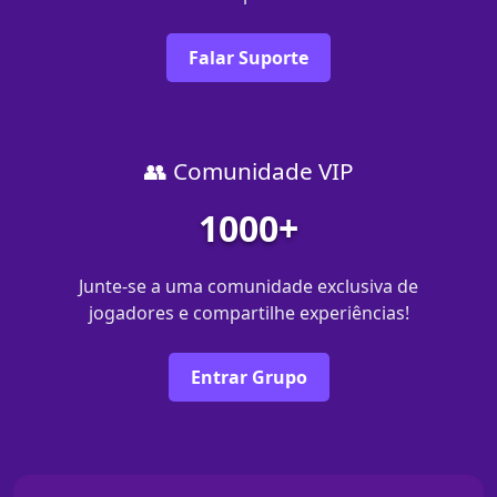
Falar Suporte
👥 Comunidade VIP
1000+
Junte-se a uma comunidade exclusiva de
jogadores e compartilhe experiências!
Entrar Grupo