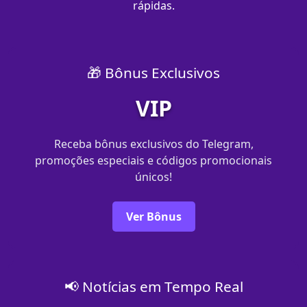
rápidas.
🎁 Bônus Exclusivos
VIP
Receba bônus exclusivos do Telegram,
promoções especiais e códigos promocionais
únicos!
Ver Bônus
📢 Notícias em Tempo Real