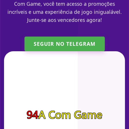
Com Game, você tem acesso a promoções
incríveis e uma experiência de jogo inigualável.
Junte-se aos vencedores agora!
SEGUIR NO TELEGRAM