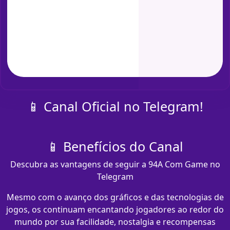
📱 Canal Oficial no Telegram!
📱 Benefícios do Canal
Descubra as vantagens de seguir a 94A Com Game no
Telegram
Mesmo com o avanço dos gráficos e das tecnologias de
jogos, os continuam encantando jogadores ao redor do
mundo por sua facilidade, nostalgia e recompensas