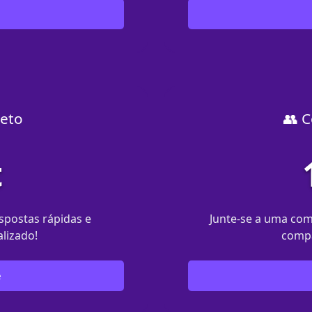
reto
👥 
t
espostas rápidas e
Junte-se a uma com
lizado!
compa
e