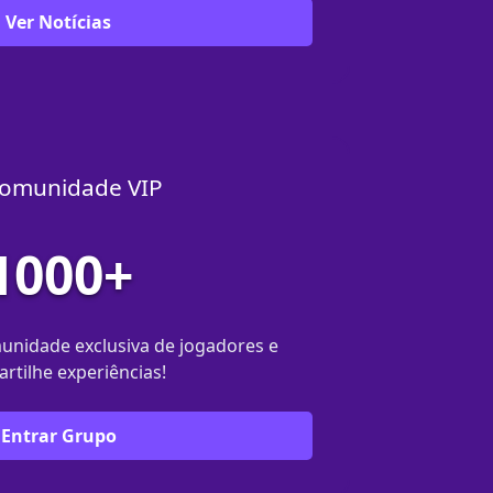
Ver Notícias
Comunidade VIP
1000+
unidade exclusiva de jogadores e
rtilhe experiências!
Entrar Grupo