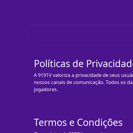
Políticas de Privacida
A 9191V valoriza a privacidade de seus usu
nossos canais de comunicação. Todos os dad
jogadores.
Termos e Condições