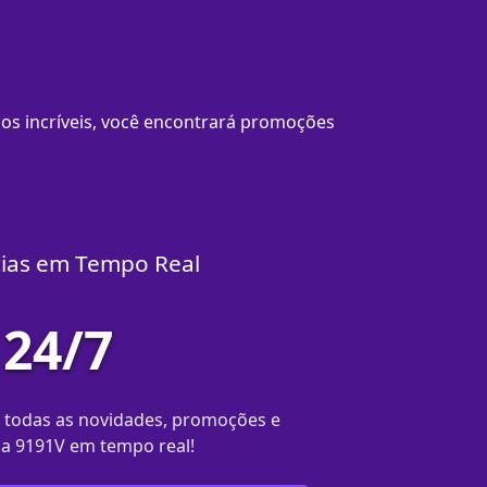
gos incríveis, você encontrará promoções
cias em Tempo Real
24/7
e todas as novidades, promoções e
da 9191V em tempo real!