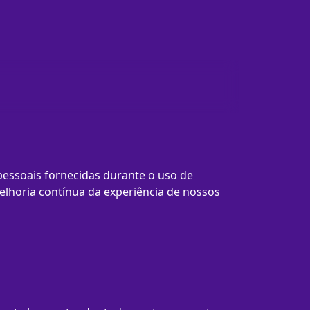
pessoais fornecidas durante o uso de
elhoria contínua da experiência de nossos