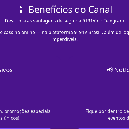
📱 Benefícios do Canal
Descubra as vantagens de seguir a 9191V no Telegram
e cassino online — na plataforma 9191V Brasil , além de jo
imperdíveis!
sivos
📢 Notí
m, promoções especiais
Fique por dentro d
s únicos!
eventos 