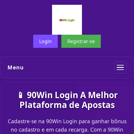
Login
Registrar-se
Menu
📱 90Win Login A Melhor
Plataforma de Apostas
Cadastre-se na 90Win Login para ganhar bônus
no cadastro e em cada recarga. Com a 90Win