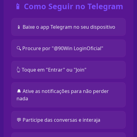
📱 Como Seguir no Telegram
📱 Baixe o app Telegram no seu dispositivo
🔍 Procure por "@90Win LoginOficial"
👆 Toque em "Entrar" ou "Join"
🔔 Ative as notificações para não perder
nada
💬 Participe das conversas e interaja