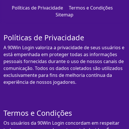
Políticas de Privacidade
Termos e Condições
Sitemap
Políticas de Privacidade
A 90Win Login valoriza a privacidade de seus usuários e
está empenhada em proteger todas as informações
pessoais fornecidas durante o uso de nossos canais de
comunicação. Todos os dados coletados são utilizados
exclusivamente para fins de melhoria contínua da
experiência de nossos jogadores.
Termos e Condições
Os usuários da 90Win Login concordam em respeitar