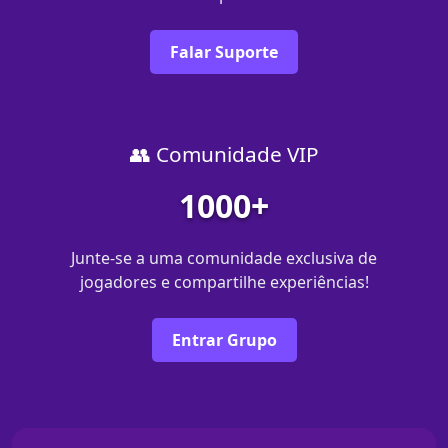
Falar Suporte
👥 Comunidade VIP
1000+
Junte-se a uma comunidade exclusiva de
jogadores e compartilhe experiências!
Entrar Grupo