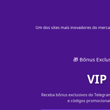
Um dos sites mais inovadores do merca
🎁 Bônus Exclu
VIP
Receba bônus exclusivos do Telegra
e códigos promocionai