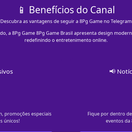
📱 Benefícios do Canal
Descubra as vantagens de seguir a 8Pg Game no Telegram
do, a 8Pg Game 8Pg Game Brasil apresenta design moderno, 
redefinindo o entretenimento online.
sivos
📢 Notí
m, promoções especiais
Fique por dentro d
s únicos!
eventos da