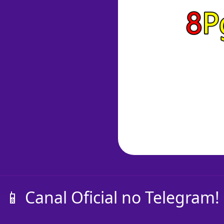
📱 Canal Oficial no Telegram!