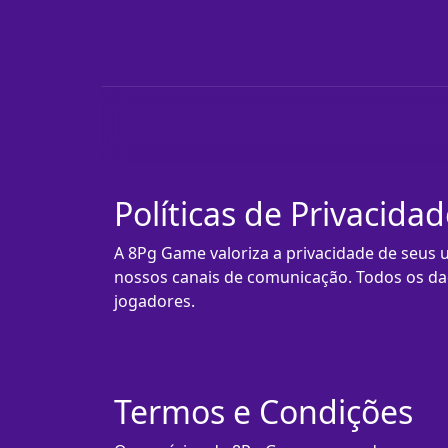
Políticas de Privacida
A 8Pg Game valoriza a privacidade de seus
nossos canais de comunicação. Todos os dad
jogadores.
Termos e Condições