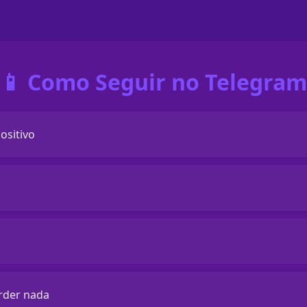
📱 Como Seguir no Telegram
ositivo
erder nada