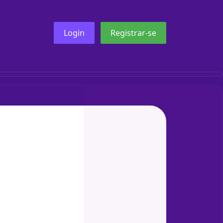
Login
Registrar-se