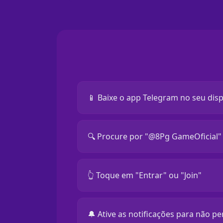
📱 Baixe o app Telegram no seu disp
🔍 Procure por "@8Pg GameOficial"
👆 Toque em "Entrar" ou "Join"
🔔 Ative as notificações para não p