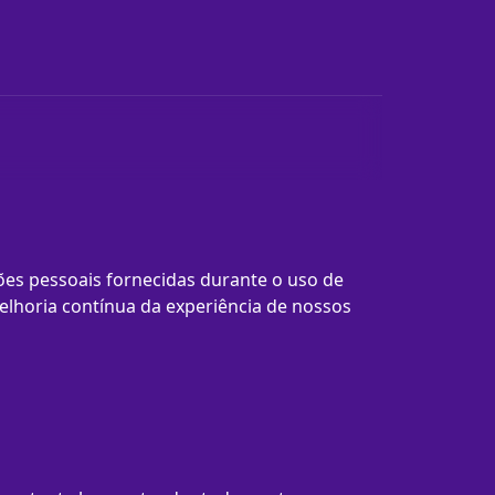
es pessoais fornecidas durante o uso de
elhoria contínua da experiência de nossos