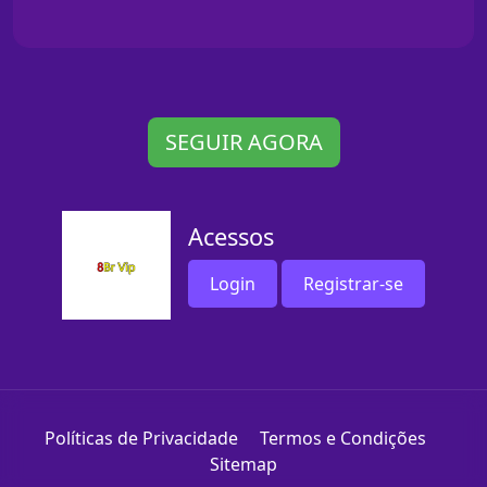
SEGUIR AGORA
Acessos
Login
Registrar-se
Políticas de Privacidade
Termos e Condições
Sitemap