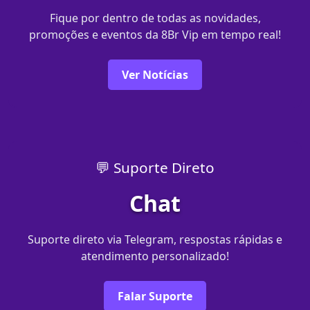
Fique por dentro de todas as novidades,
promoções e eventos da 8Br Vip em tempo real!
Ver Notícias
💬 Suporte Direto
Chat
Suporte direto via Telegram, respostas rápidas e
atendimento personalizado!
Falar Suporte