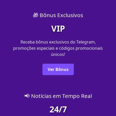
🎁 Bônus Exclusivos
VIP
Receba bônus exclusivos do Telegram,
promoções especiais e códigos promocionais
únicos!
Ver Bônus
📢 Notícias em Tempo Real
24/7