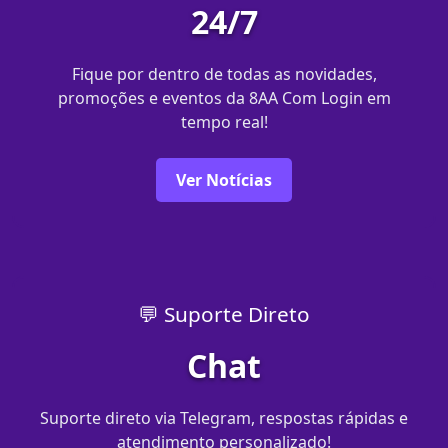
24/7
Fique por dentro de todas as novidades,
promoções e eventos da 8AA Com Login em
tempo real!
Ver Notícias
💬 Suporte Direto
Chat
Suporte direto via Telegram, respostas rápidas e
atendimento personalizado!