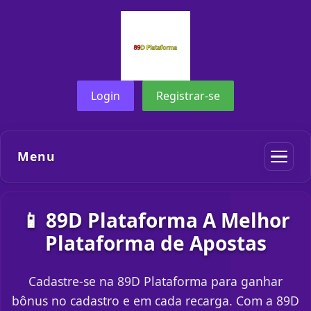
Login
Registrar-se
Menu
📱 89D Plataforma A Melhor
Plataforma de Apostas
Cadastre-se na 89D Plataforma para ganhar
bônus no cadastro e em cada recarga. Com a 89D