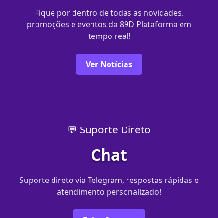
Fique por dentro de todas as novidades,
promoções e eventos da 89D Plataforma em
tempo real!
Ver Notícias
💬 Suporte Direto
Chat
Suporte direto via Telegram, respostas rápidas e
atendimento personalizado!