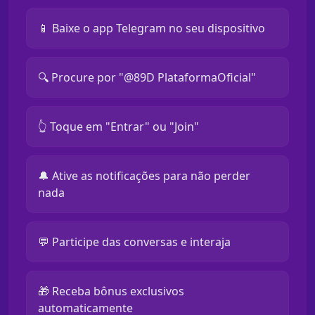
📱 Baixe o app Telegram no seu dispositivo
🔍 Procure por "@89D PlataformaOficial"
👆 Toque em "Entrar" ou "Join"
🔔 Ative as notificações para não perder
nada
💬 Participe das conversas e interaja
🎁 Receba bônus exclusivos
automaticamente