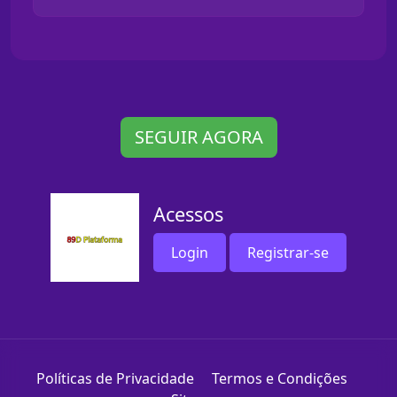
SEGUIR AGORA
Acessos
Login
Registrar-se
Políticas de Privacidade
Termos e Condições