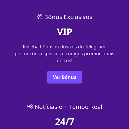
🎁 Bônus Exclusivos
VIP
Receba bônus exclusivos do Telegram,
promoções especiais e códigos promocionais
únicos!
Ver Bônus
📢 Notícias em Tempo Real
24/7