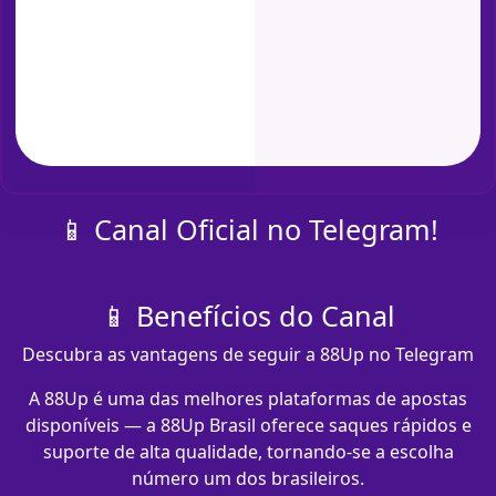
📱 Canal Oficial no Telegram!
📱 Benefícios do Canal
Descubra as vantagens de seguir a 88Up no Telegram
A 88Up é uma das melhores plataformas de apostas
disponíveis — a 88Up Brasil oferece saques rápidos e
suporte de alta qualidade, tornando-se a escolha
número um dos brasileiros.