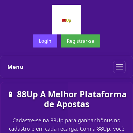
Login
Registrar-se
Menu
📱 88Up A Melhor Plataforma
de Apostas
Cadastre-se na 88Up para ganhar bônus no
cadastro e em cada recarga. Com a 88Up, você