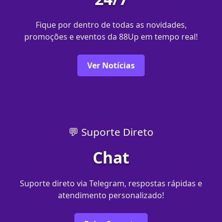
Fique por dentro de todas as novidades,
promoções e eventos da 88Up em tempo real!
Ver Notícias
💬 Suporte Direto
Chat
Suporte direto via Telegram, respostas rápidas e
atendimento personalizado!