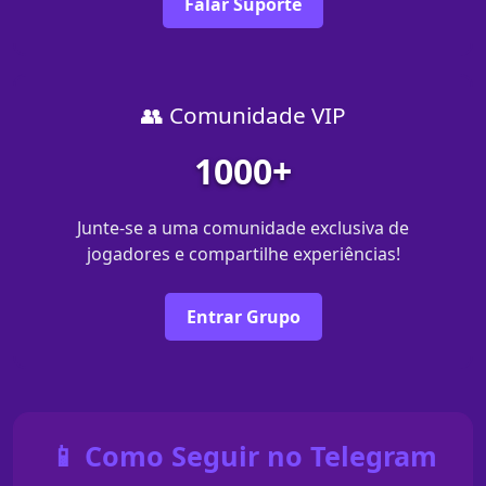
Falar Suporte
👥 Comunidade VIP
1000+
Junte-se a uma comunidade exclusiva de
jogadores e compartilhe experiências!
Entrar Grupo
📱 Como Seguir no Telegram