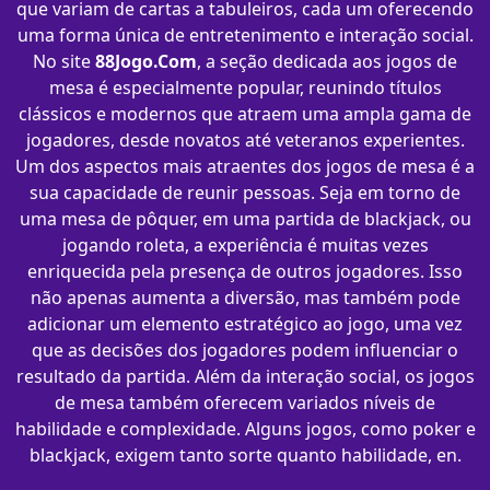
que variam de cartas a tabuleiros, cada um oferecendo
uma forma única de entretenimento e interação social.
No site
88Jogo.Com
, a seção dedicada aos jogos de
mesa é especialmente popular, reunindo títulos
clássicos e modernos que atraem uma ampla gama de
jogadores, desde novatos até veteranos experientes.
Um dos aspectos mais atraentes dos jogos de mesa é a
sua capacidade de reunir pessoas. Seja em torno de
uma mesa de pôquer, em uma partida de blackjack, ou
jogando roleta, a experiência é muitas vezes
enriquecida pela presença de outros jogadores. Isso
não apenas aumenta a diversão, mas também pode
adicionar um elemento estratégico ao jogo, uma vez
que as decisões dos jogadores podem influenciar o
resultado da partida. Além da interação social, os jogos
de mesa também oferecem variados níveis de
habilidade e complexidade. Alguns jogos, como poker e
blackjack, exigem tanto sorte quanto habilidade, en.