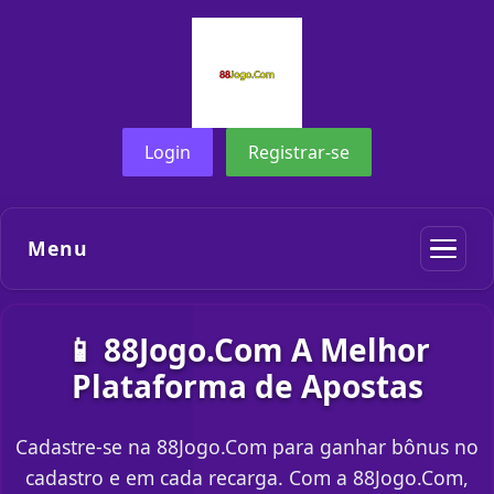
Login
Registrar-se
Menu
📱 88Jogo.Com A Melhor
Plataforma de Apostas
Cadastre-se na 88Jogo.Com para ganhar bônus no
cadastro e em cada recarga. Com a 88Jogo.Com,