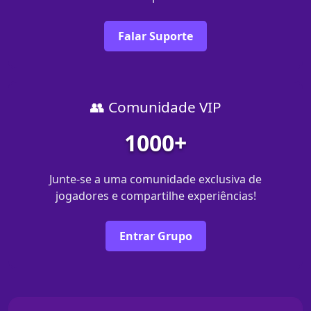
Falar Suporte
👥 Comunidade VIP
1000+
Junte-se a uma comunidade exclusiva de
jogadores e compartilhe experiências!
Entrar Grupo