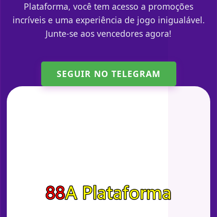
Plataforma, você tem acesso a promoções
incríveis e uma experiência de jogo inigualável.
Junte-se aos vencedores agora!
SEGUIR NO TELEGRAM