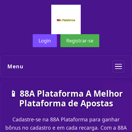
Login
Registrar-se
Menu
📱 88A Plataforma A Melhor
Plataforma de Apostas
Cadastre-se na 88A Plataforma para ganhar
bônus no cadastro e em cada recarga. Com a 88A