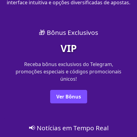
interface intuitiva e opções diversificadas de apostas.
🎁 Bônus Exclusivos
VIP
Receba bônus exclusivos do Telegram,
promoções especiais e códigos promocionais
únicos!
Ver Bônus
📢 Notícias em Tempo Real