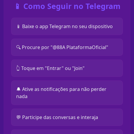
📱 Como Seguir no Telegram
📱 Baixe o app Telegram no seu dispositivo
🔍 Procure por "@88A PlataformaOficial"
👆 Toque em "Entrar" ou "Join"
🔔 Ative as notificações para não perder
nada
💬 Participe das conversas e interaja