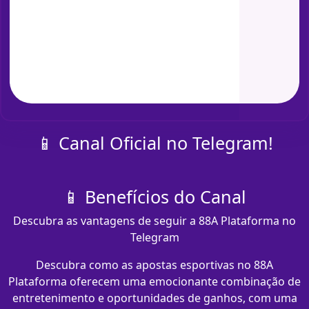
📱 Canal Oficial no Telegram!
📱 Benefícios do Canal
Descubra as vantagens de seguir a 88A Plataforma no
Telegram
Descubra como as apostas esportivas no 88A
Plataforma oferecem uma emocionante combinação de
entretenimento e oportunidades de ganhos, com uma