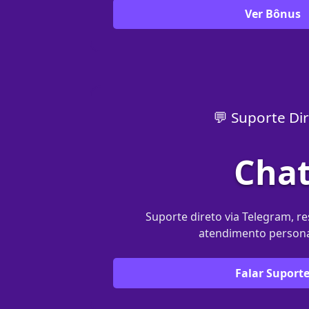
Ver Bônus
💬 Suporte Di
Cha
Suporte direto via Telegram, r
atendimento persona
Falar Suport