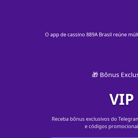
O app de cassino 889A Brasil reúne múl
🎁 Bônus Exclu
VIP
Receba bônus exclusivos do Telegra
e códigos promocionai