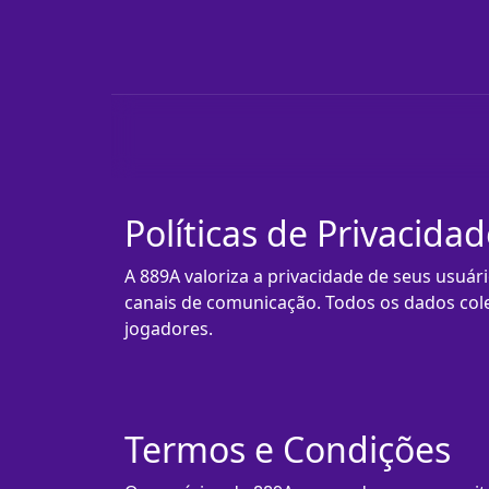
Políticas de Privacida
A 889A valoriza a privacidade de seus usuá
canais de comunicação. Todos os dados cole
jogadores.
Termos e Condições