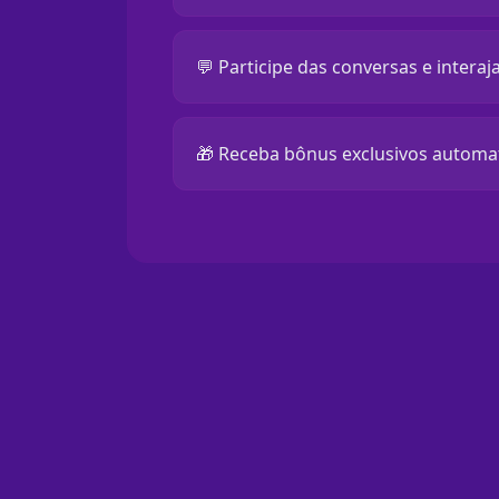
💬 Participe das conversas e interaj
🎁 Receba bônus exclusivos autom