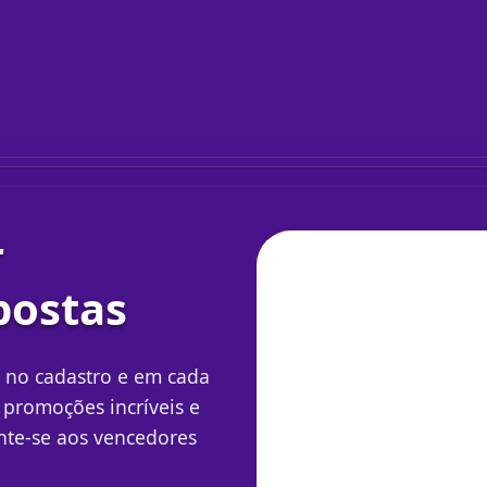
r
postas
 no cadastro e em cada
 promoções incríveis e
unte-se aos vencedores