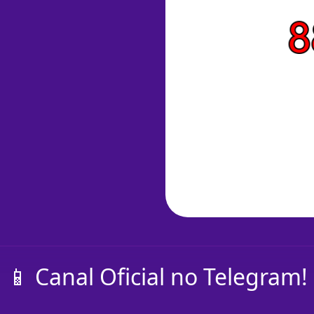
📱 Canal Oficial no Telegram!