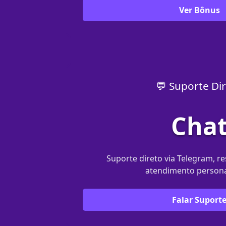
Ver Bônus
💬 Suporte Di
Cha
Suporte direto via Telegram, r
atendimento persona
Falar Suport