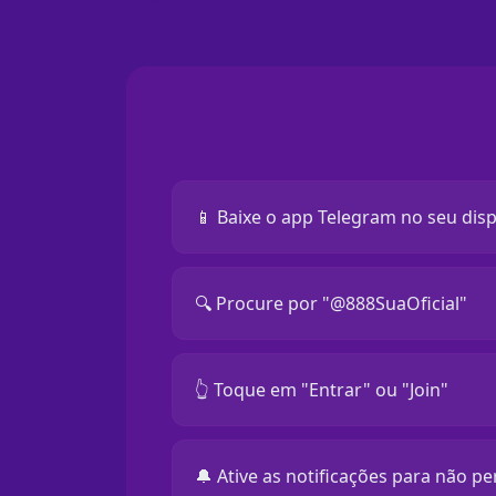
📱 Baixe o app Telegram no seu disp
🔍 Procure por "@888SuaOficial"
👆 Toque em "Entrar" ou "Join"
🔔 Ative as notificações para não p