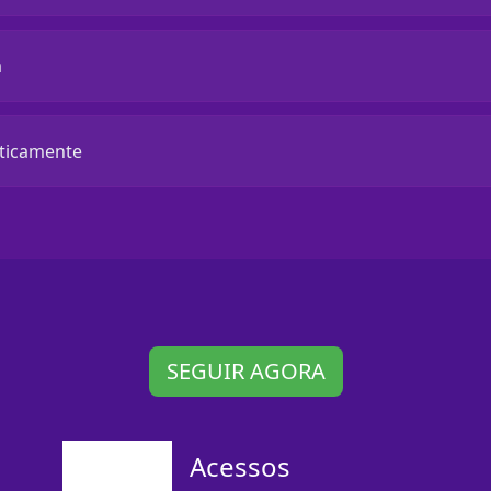
a
aticamente
SEGUIR AGORA
Acessos