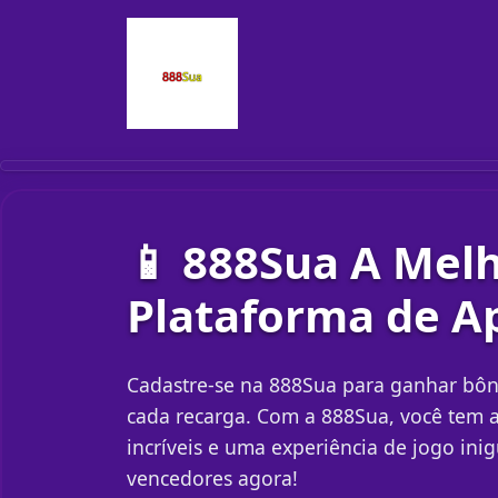
📱 888Sua A Mel
Plataforma de A
Cadastre-se na 888Sua para ganhar bôn
cada recarga. Com a 888Sua, você tem 
incríveis e uma experiência de jogo inig
vencedores agora!