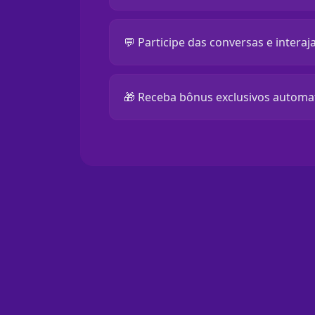
💬 Participe das conversas e interaj
🎁 Receba bônus exclusivos autom