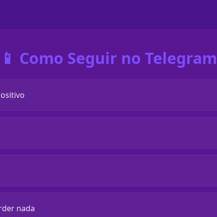
📱 Como Seguir no Telegram
ositivo
erder nada