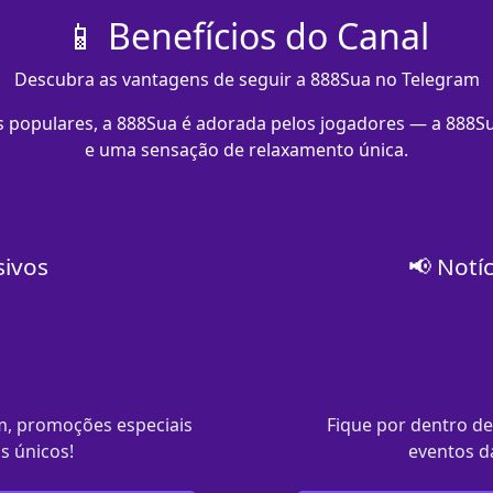
📱 Benefícios do Canal
Descubra as vantagens de seguir a 888Sua no Telegram
populares, a 888Sua é adorada pelos jogadores — a 888Su
e uma sensação de relaxamento única.
sivos
📢 Notí
m, promoções especiais
Fique por dentro d
s únicos!
eventos d