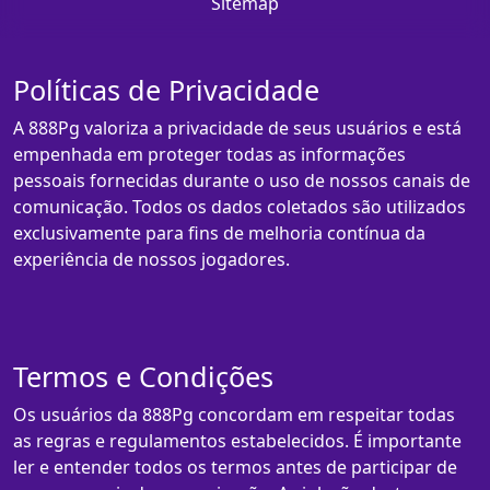
Sitemap
Políticas de Privacidade
A 888Pg valoriza a privacidade de seus usuários e está
empenhada em proteger todas as informações
pessoais fornecidas durante o uso de nossos canais de
comunicação. Todos os dados coletados são utilizados
exclusivamente para fins de melhoria contínua da
experiência de nossos jogadores.
Termos e Condições
Os usuários da 888Pg concordam em respeitar todas
as regras e regulamentos estabelecidos. É importante
ler e entender todos os termos antes de participar de