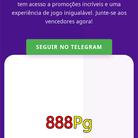
tem acesso a promoções incríveis e uma
experiência de jogo inigualável. Junte-se aos
vencedores agora!
SEGUIR NO TELEGRAM