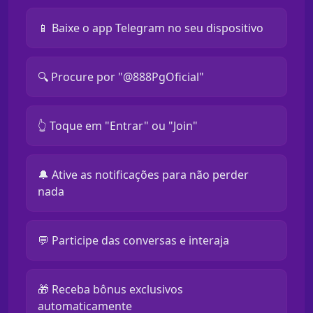
📱 Baixe o app Telegram no seu dispositivo
🔍 Procure por "@888PgOficial"
👆 Toque em "Entrar" ou "Join"
🔔 Ative as notificações para não perder
nada
💬 Participe das conversas e interaja
🎁 Receba bônus exclusivos
automaticamente