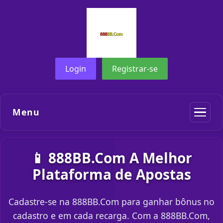
Login
Registrar-se
Menu
📱 888BB.Com A Melhor
Plataforma de Apostas
Cadastre-se na 888BB.Com para ganhar bônus no
cadastro e em cada recarga. Com a 888BB.Com,