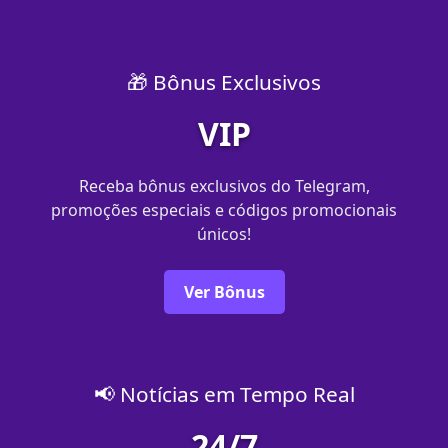
🎁 Bônus Exclusivos
VIP
Receba bônus exclusivos do Telegram,
promoções especiais e códigos promocionais
únicos!
Ver Bônus
📢 Notícias em Tempo Real
24/7