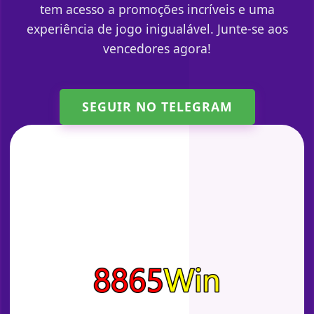
tem acesso a promoções incríveis e uma
experiência de jogo inigualável. Junte-se aos
vencedores agora!
SEGUIR NO TELEGRAM