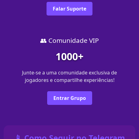
Falar Suporte
👥 Comunidade VIP
1000+
Junte-se a uma comunidade exclusiva de
jogadores e compartilhe experiências!
Entrar Grupo
📱 Como Seguir no Telegram