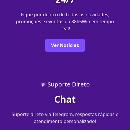
Fique por dentro de todas as novidades,
promoções e eventos da 8865Win em tempo
real!
Ver Notícias
💬 Suporte Direto
Chat
Suporte direto via Telegram, respostas rápidas e
atendimento personalizado!