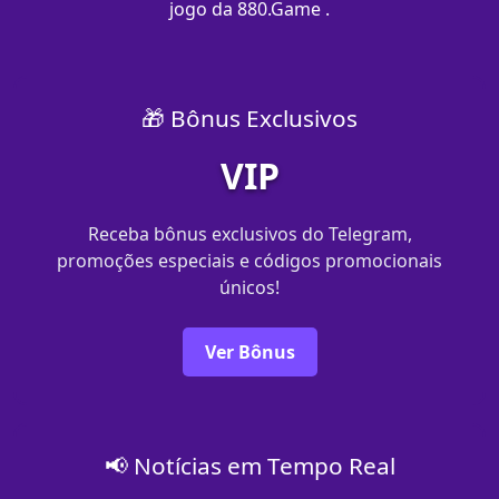
jogo da 880.Game .
🎁 Bônus Exclusivos
VIP
Receba bônus exclusivos do Telegram,
promoções especiais e códigos promocionais
únicos!
Ver Bônus
📢 Notícias em Tempo Real