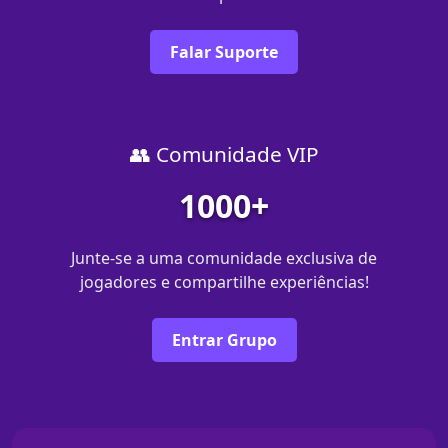
Falar Suporte
👥 Comunidade VIP
1000+
Junte-se a uma comunidade exclusiva de
jogadores e compartilhe experiências!
Entrar Grupo