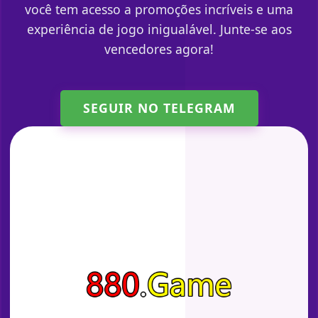
você tem acesso a promoções incríveis e uma
experiência de jogo inigualável. Junte-se aos
vencedores agora!
SEGUIR NO TELEGRAM