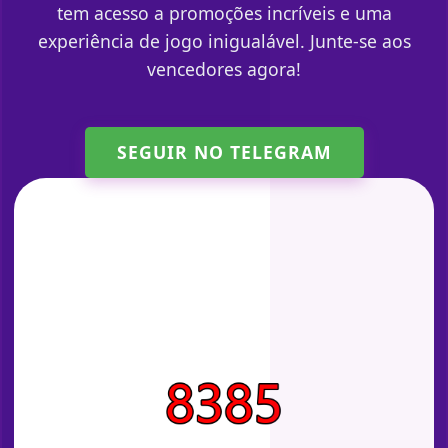
tem acesso a promoções incríveis e uma
experiência de jogo inigualável. Junte-se aos
vencedores agora!
SEGUIR NO TELEGRAM