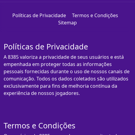
Políticas de Privacidade
Termos e Condições
Sitemap
Políticas de Privacidade
A 8385 valoriza a privacidade de seus usuários e está
empenhada em proteger todas as informações
pessoais fornecidas durante o uso de nossos canais de
comunicação. Todos os dados coletados são utilizados
exclusivamente para fins de melhoria contínua da
experiência de nossos jogadores.
Termos e Condições