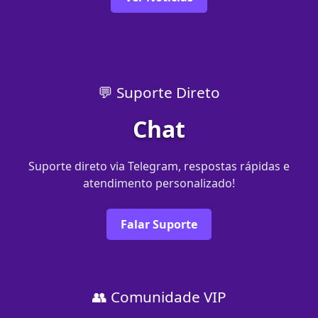
💬 Suporte Direto
Chat
Suporte direto via Telegram, respostas rápidas e
atendimento personalizado!
Falar Suporte
👥 Comunidade VIP