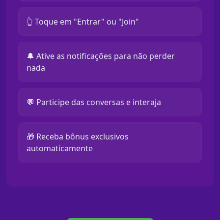
👆 Toque em "Entrar" ou "Join"
🔔 Ative as notificações para não perder
nada
💬 Participe das conversas e interaja
🎁 Receba bônus exclusivos
automaticamente