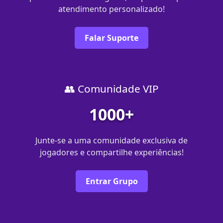
atendimento personalizado!
Falar Suporte
👥 Comunidade VIP
1000+
Junte-se a uma comunidade exclusiva de
jogadores e compartilhe experiências!
Entrar Grupo