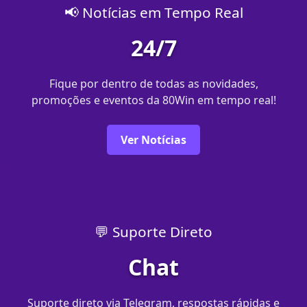
📢 Notícias em Tempo Real
24/7
Fique por dentro de todas as novidades,
promoções e eventos da 80Win em tempo real!
Ver Notícias
💬 Suporte Direto
Chat
Suporte direto via Telegram, respostas rápidas e