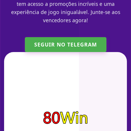
tem acesso a promoções incríveis e uma
experiência de jogo inigualável. Junte-se aos
vencedores agora!
SEGUIR NO TELEGRAM