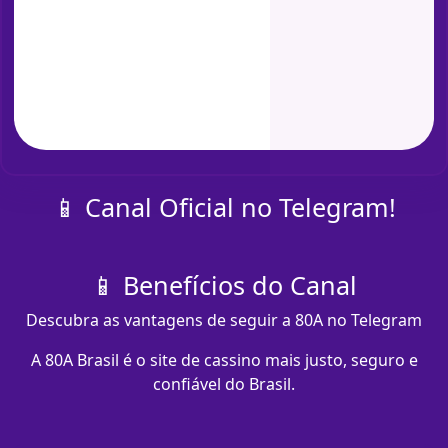
📱 Canal Oficial no Telegram!
📱 Benefícios do Canal
Descubra as vantagens de seguir a 80A no Telegram
A 80A Brasil é o site de cassino mais justo, seguro e
confiável do Brasil.