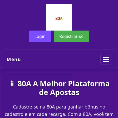
Login
Registrar-se
Menu
📱 80A A Melhor Plataforma
de Apostas
Cadastre-se na 80A para ganhar bônus no
cadastro e em cada recarga. Com a 80A, você tem