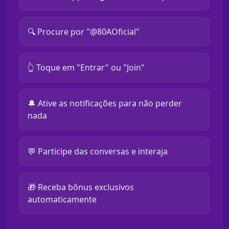
🔍 Procure por "@80AOficial"
👆 Toque em "Entrar" ou "Join"
🔔 Ative as notificações para não perder
nada
💬 Participe das conversas e interaja
🎁 Receba bônus exclusivos
automaticamente