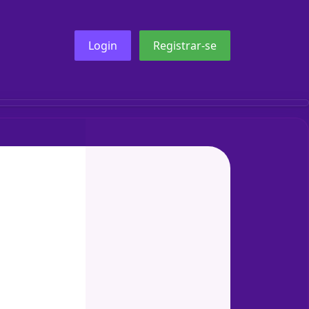
Login
Registrar-se