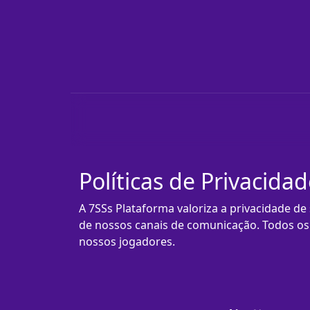
Políticas de Privacida
A 7SSs Plataforma valoriza a privacidade d
de nossos canais de comunicação. Todos os 
nossos jogadores.