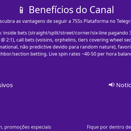
📱 Benefícios do Canal
scubra as vantagens de seguir a 7SSs Plataforma no Teleg
inside bets (straight/split/street/corner/six-line pagando 3
:1), call bets (voisins, orphelins, tiers covering wheel sec
ational, não predictive devido para random nature), favorit
ighbor/section betting. Live spin rates ~40-50 per hora b
sivos
📢 Notí
m, promoções especiais
Fique por dentro d