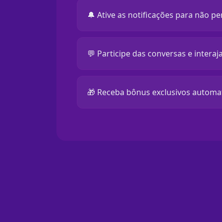
🔔 Ative as notificações para não p
💬 Participe das conversas e interaj
🎁 Receba bônus exclusivos autom