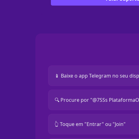
📱 Baixe o app Telegram no seu disp
🔍 Procure por "@7SSs PlataformaOf
👆 Toque em "Entrar" ou "Join"