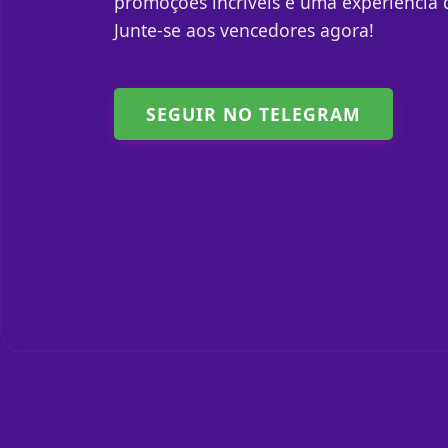
promoções incríveis e uma experiência d
Junte-se aos vencedores agora!
SEGUIR NO TELEGRAM