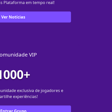
Ss Plataforma em tempo real!
Ver Notícias
Comunidade VIP
1000+
unidade exclusiva de jogadores e
rtilhe experiências!
Entrar Grupo