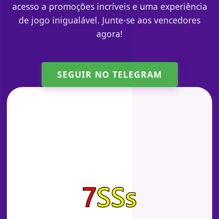
acesso a promoções incríveis e uma experiência
de jogo inigualável. Junte-se aos vencedores
agora!
SEGUIR NO TELEGRAM