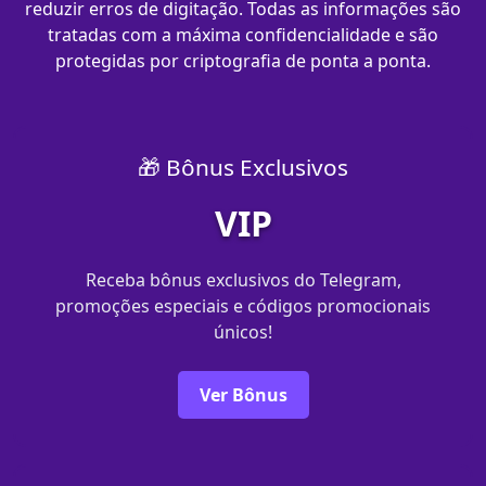
reduzir erros de digitação. Todas as informações são
tratadas com a máxima confidencialidade e são
protegidas por criptografia de ponta a ponta.
🎁 Bônus Exclusivos
VIP
Receba bônus exclusivos do Telegram,
promoções especiais e códigos promocionais
únicos!
Ver Bônus