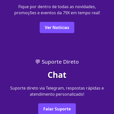
Fique por dentro de todas as novidades,
promoções e eventos da 79X em tempo real!
Ver Notícias
💬 Suporte Direto
Chat
Suporte direto via Telegram, respostas rápidas e
atendimento personalizado!
Falar Suporte