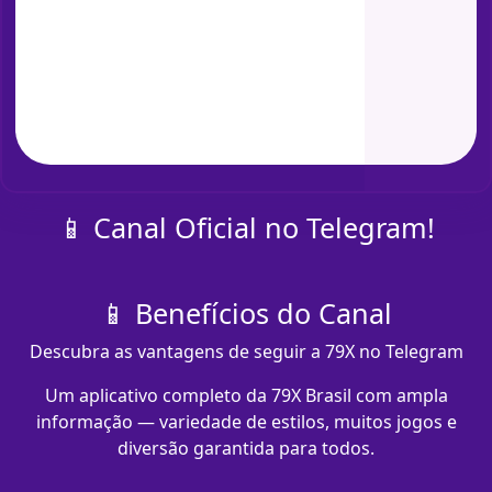
📱 Canal Oficial no Telegram!
📱 Benefícios do Canal
Descubra as vantagens de seguir a 79X no Telegram
Um aplicativo completo da 79X Brasil com ampla
informação — variedade de estilos, muitos jogos e
diversão garantida para todos.