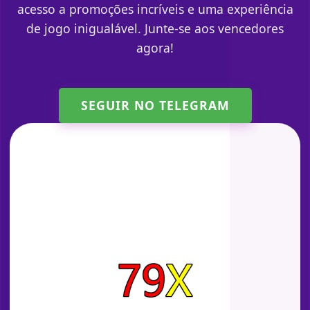
acesso a promoções incríveis e uma experiência
de jogo inigualável. Junte-se aos vencedores
agora!
SEGUIR NO TELEGRAM