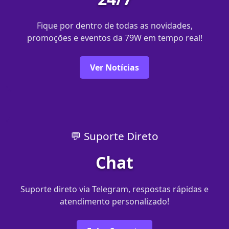
Fique por dentro de todas as novidades,
promoções e eventos da 79W em tempo real!
Ver Notícias
💬 Suporte Direto
Chat
Suporte direto via Telegram, respostas rápidas e
atendimento personalizado!