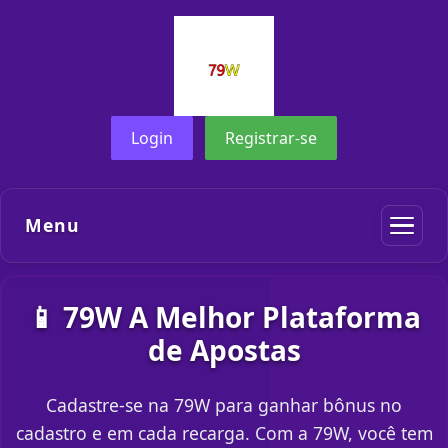
Login
Registrar-se
Menu
📱 79W A Melhor Plataforma
de Apostas
Cadastre-se na 79W para ganhar bônus no
cadastro e em cada recarga. Com a 79W, você tem