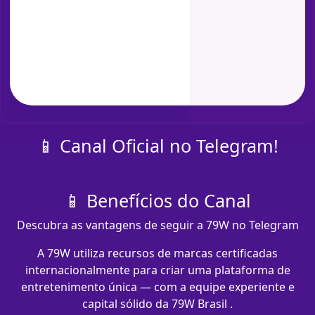
📱 Canal Oficial no Telegram!
📱 Benefícios do Canal
Descubra as vantagens de seguir a 79W no Telegram
A 79W utiliza recursos de marcas certificadas
internacionalmente para criar uma plataforma de
entretenimento única — com a equipe experiente e
capital sólido da 79W Brasil .