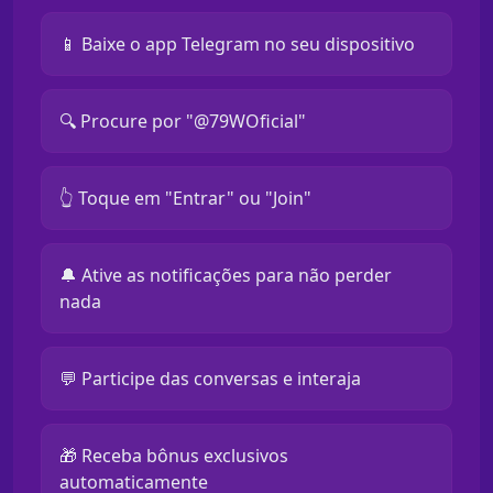
📱 Baixe o app Telegram no seu dispositivo
🔍 Procure por "@79WOficial"
👆 Toque em "Entrar" ou "Join"
🔔 Ative as notificações para não perder
nada
💬 Participe das conversas e interaja
🎁 Receba bônus exclusivos
automaticamente