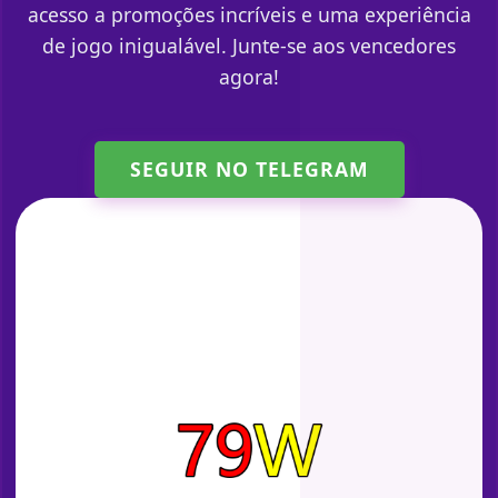
acesso a promoções incríveis e uma experiência
de jogo inigualável. Junte-se aos vencedores
agora!
SEGUIR NO TELEGRAM