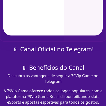
📱 Canal Oficial no Telegram!
📱 Benefícios do Canal
Descubra as vantagens de seguir a 79Vip Game no
Telegram
A 79Vip Game oferece todos os jogos populares, com a
plataforma 79Vip Game Brasil disponibilizando slots,
eSports e apostas esportivas para todos os gostos.