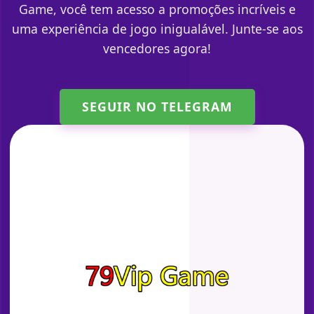
Game, você tem acesso a promoções incríveis e
uma experiência de jogo inigualável. Junte-se aos
vencedores agora!
SEGUIR NO TELEGRAM