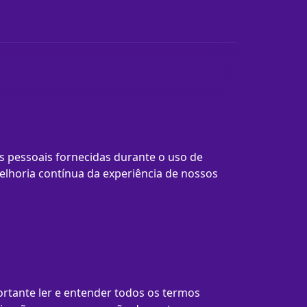
s pessoais fornecidas durante o uso de
elhoria contínua da experiência de nossos
rtante ler e entender todos os termos