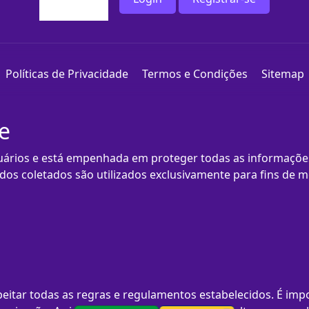
Políticas de Privacidade
Termos e Condições
Sitemap
de
suários e está empenhada em proteger todas as informaçõe
os coletados são utilizados exclusivamente para fins de m
tar todas as regras e regulamentos estabelecidos. É impo