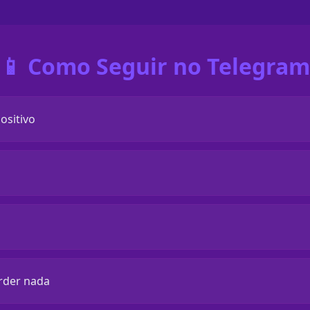
📱 Como Seguir no Telegram
ositivo
erder nada