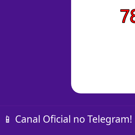
📱 Canal Oficial no Telegram!