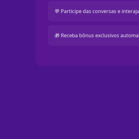
💬 Participe das conversas e interaj
🎁 Receba bônus exclusivos autom