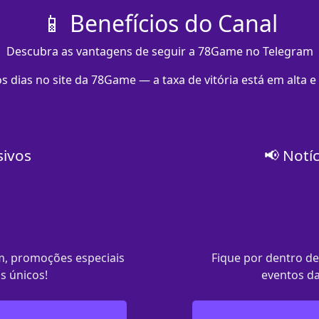
📱 Benefícios do Canal
Descubra as vantagens de seguir a 78Game no Telegram
 dias no site da 78Game — a taxa de vitória está em alta 
sivos
📢 Notí
m, promoções especiais
Fique por dentro d
s únicos!
eventos d