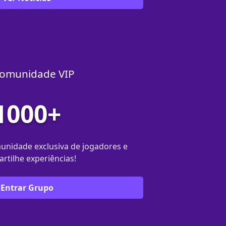
Comunidade VIP
1000+
unidade exclusiva de jogadores e
rtilhe experiências!
Entrar Grupo