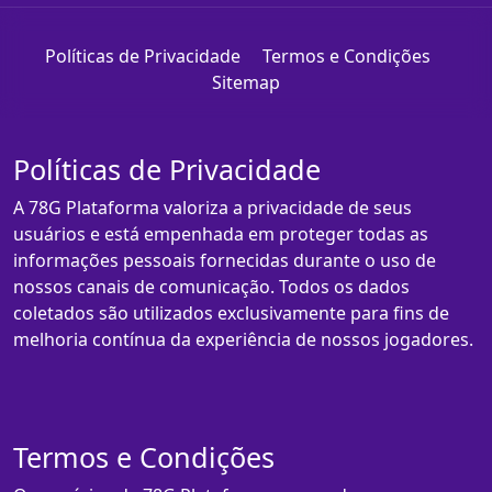
Políticas de Privacidade
Termos e Condições
Sitemap
Políticas de Privacidade
A 78G Plataforma valoriza a privacidade de seus
usuários e está empenhada em proteger todas as
informações pessoais fornecidas durante o uso de
nossos canais de comunicação. Todos os dados
coletados são utilizados exclusivamente para fins de
melhoria contínua da experiência de nossos jogadores.
Termos e Condições