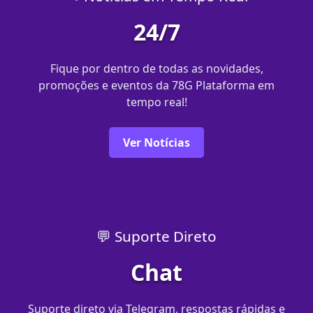
24/7
Fique por dentro de todas as novidades,
promoções e eventos da 78G Plataforma em
tempo real!
Ver Notícias
💬 Suporte Direto
Chat
Suporte direto via Telegram, respostas rápidas e