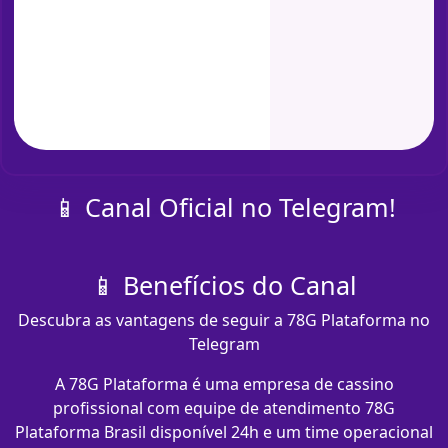
📱 Canal Oficial no Telegram!
📱 Benefícios do Canal
Descubra as vantagens de seguir a 78G Plataforma no
Telegram
A 78G Plataforma é uma empresa de cassino
profissional com equipe de atendimento 78G
Plataforma Brasil disponível 24h e um time operacional