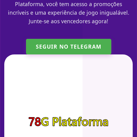
Plataforma, você tem acesso a promoções
incríveis e uma experiência de jogo inigualável.
Junte-se aos vencedores agora!
SEGUIR NO TELEGRAM