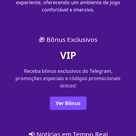
experiente, oferecendo um ambiente de jogo
confortável e imersivo.
🎁 Bônus Exclusivos
VIP
Receba bônus exclusivos do Telegram,
promoções especiais e códigos promocionais
únicos!
Ver Bônus
📢 Notícias em Tempo Real