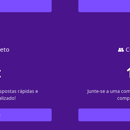
reto
👥 
t
espostas rápidas e
Junte-se a uma com
lizado!
compa
e