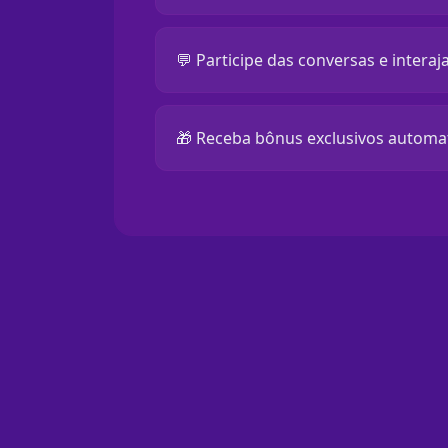
💬 Participe das conversas e interaj
🎁 Receba bônus exclusivos autom