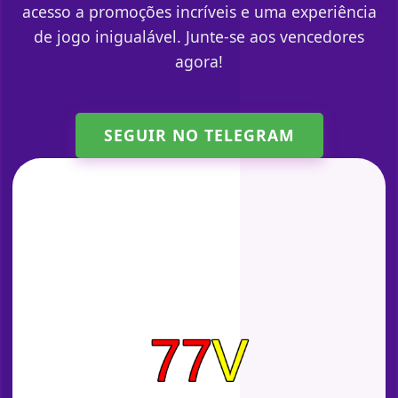
acesso a promoções incríveis e uma experiência
de jogo inigualável. Junte-se aos vencedores
agora!
SEGUIR NO TELEGRAM