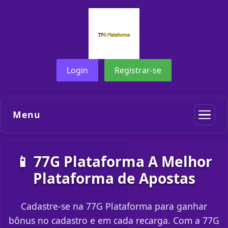
Login
Registrar-se
Menu
📱 77G Plataforma A Melhor
Plataforma de Apostas
Cadastre-se na 77G Plataforma para ganhar
bônus no cadastro e em cada recarga. Com a 77G