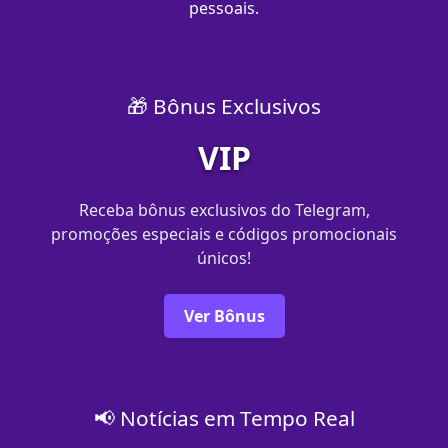
pessoais.
🎁 Bônus Exclusivos
VIP
Receba bônus exclusivos do Telegram,
promoções especiais e códigos promocionais
únicos!
Ver Bônus
📢 Notícias em Tempo Real