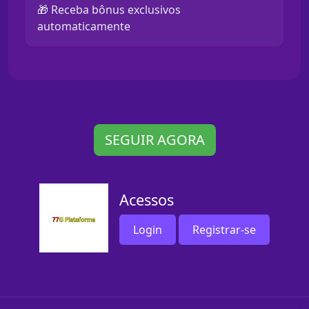
🎁 Receba bônus exclusivos
automaticamente
SEGUIR AGORA
Acessos
Login
Registrar-se