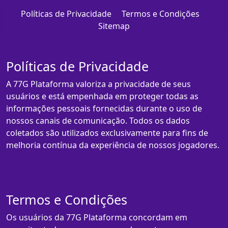
Políticas de Privacidade
Termos e Condições
Sitemap
Políticas de Privacidade
A 77G Plataforma valoriza a privacidade de seus
usuários e está empenhada em proteger todas as
informações pessoais fornecidas durante o uso de
nossos canais de comunicação. Todos os dados
coletados são utilizados exclusivamente para fins de
melhoria contínua da experiência de nossos jogadores.
Termos e Condições
Os usuários da 77G Plataforma concordam em