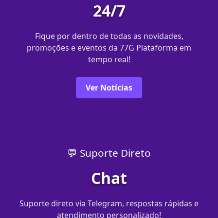
24/7
Fique por dentro de todas as novidades,
promoções e eventos da 77G Plataforma em
tempo real!
Ver Notícias
💬 Suporte Direto
Chat
Suporte direto via Telegram, respostas rápidas e
atendimento personalizado!