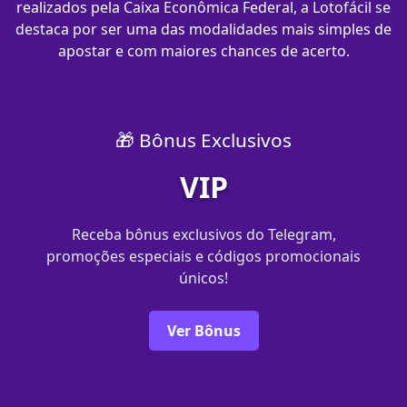
realizados pela Caixa Econômica Federal, a Lotofácil se
destaca por ser uma das modalidades mais simples de
apostar e com maiores chances de acerto.
🎁 Bônus Exclusivos
VIP
Receba bônus exclusivos do Telegram,
promoções especiais e códigos promocionais
únicos!
Ver Bônus