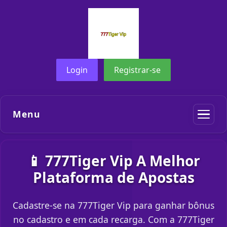
Login
Registrar-se
Menu
📱 777Tiger Vip A Melhor
Plataforma de Apostas
Cadastre-se na 777Tiger Vip para ganhar bônus
no cadastro e em cada recarga. Com a 777Tiger