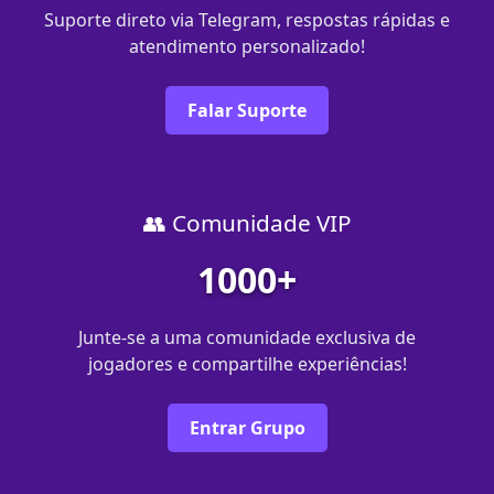
Suporte direto via Telegram, respostas rápidas e
atendimento personalizado!
Falar Suporte
👥 Comunidade VIP
1000+
Junte-se a uma comunidade exclusiva de
jogadores e compartilhe experiências!
Entrar Grupo