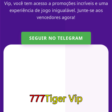
Vip, você tem acesso a promoções incríveis e uma
experiência de jogo inigualável. Junte-se aos
vencedores agora!
SEGUIR NO TELEGRAM