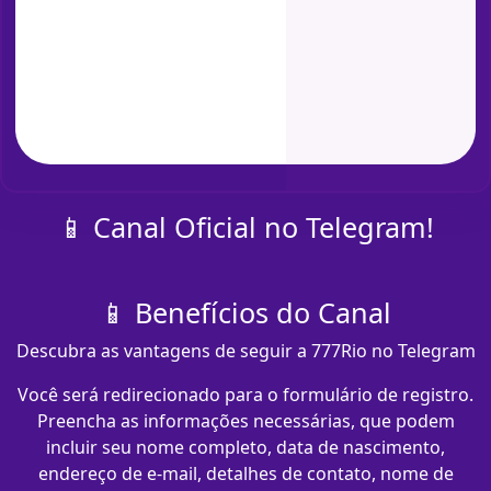
📱 Canal Oficial no Telegram!
📱 Benefícios do Canal
Descubra as vantagens de seguir a 777Rio no Telegram
Você será redirecionado para o formulário de registro.
Preencha as informações necessárias, que podem
incluir seu nome completo, data de nascimento,
endereço de e-mail, detalhes de contato, nome de