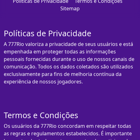
Políticas de Privacidade
Termos e Condições
Sitemap
Políticas de Privacidade
A 777Rio valoriza a privacidade de seus usuários e está
empenhada em proteger todas as informações
pessoais fornecidas durante o uso de nossos canais de
comunicação. Todos os dados coletados são utilizados
exclusivamente para fins de melhoria contínua da
experiência de nossos jogadores.
Termos e Condições
Os usuários da 777Rio concordam em respeitar todas
as regras e regulamentos estabelecidos. É importante