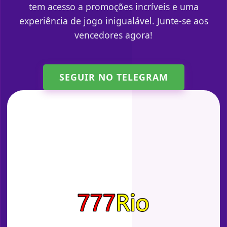
tem acesso a promoções incríveis e uma
experiência de jogo inigualável. Junte-se aos
vencedores agora!
SEGUIR NO TELEGRAM