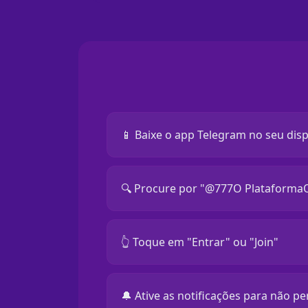
📱 Baixe o app Telegram no seu disp
🔍 Procure por "@777O PlataformaOf
👆 Toque em "Entrar" ou "Join"
🔔 Ative as notificações para não p