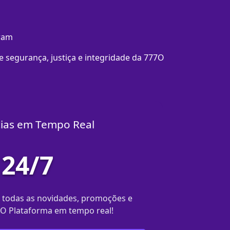
gram
e segurança, justiça e integridade da 777O
cias em Tempo Real
24/7
e todas as novidades, promoções e
O Plataforma em tempo real!