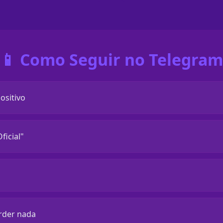
📱 Como Seguir no Telegram
ositivo
icial"
erder nada