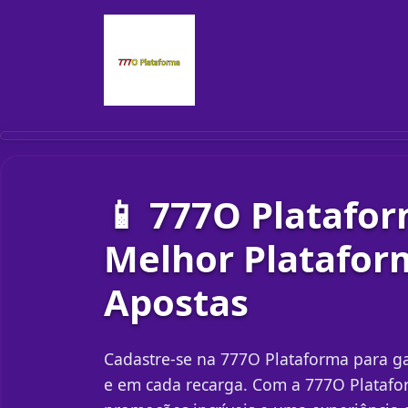
📱 777O Platafo
Melhor Platafor
Apostas
Cadastre-se na 777O Plataforma para g
e em cada recarga. Com a 777O Platafo