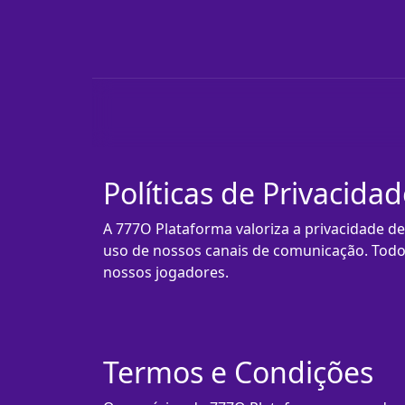
Políticas de Privacida
A 777O Plataforma valoriza a privacidade d
uso de nossos canais de comunicação. Todos
nossos jogadores.
Termos e Condições