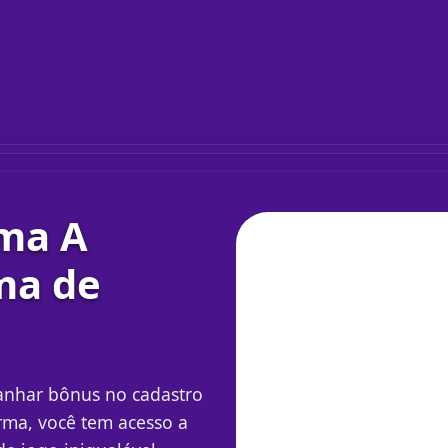
rma A
ma de
anhar bônus no cadastro
rma, você tem acesso a