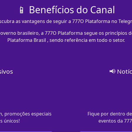
📱 Benefícios do Canal
cubra as vantagens de seguir a 777O Plataforma no Tele
overno brasileiro, a 777O Plataforma segue os princípios d
Plataforma Brasil , sendo referência em todo o setor.
sivos
📢 Notí
m, promoções especiais
Fique por dentro d
s únicos!
eventos da 777