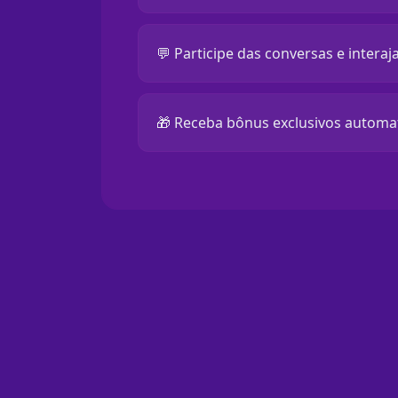
💬 Participe das conversas e interaj
🎁 Receba bônus exclusivos autom