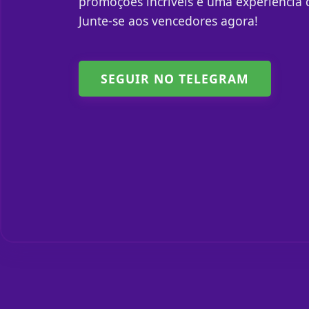
promoções incríveis e uma experiência d
Junte-se aos vencedores agora!
SEGUIR NO TELEGRAM