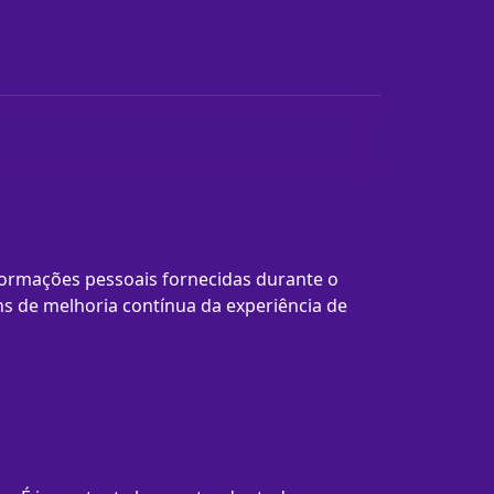
formações pessoais fornecidas durante o
ns de melhoria contínua da experiência de