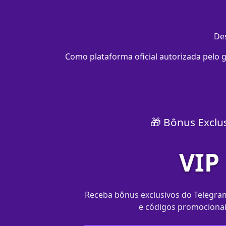
Des
Como plataforma oficial autorizada pelo g
🎁 Bônus Exclu
VIP
Receba bônus exclusivos do Telegra
e códigos promocionai