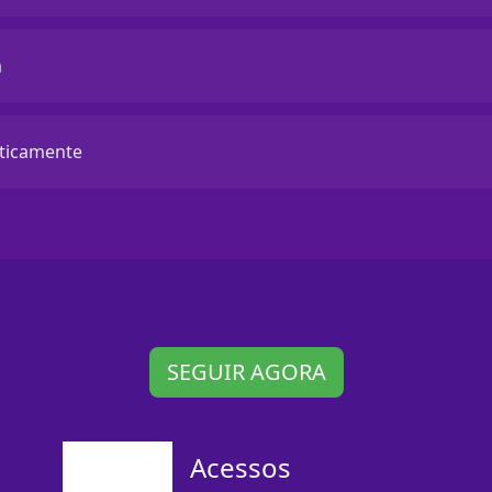
a
aticamente
SEGUIR AGORA
Acessos