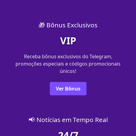
🎁 Bônus Exclusivos
VIP
Receba bônus exclusivos do Telegram,
promoções especiais e códigos promocionais
únicos!
Ver Bônus
📢 Notícias em Tempo Real
24/7