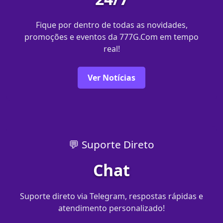
Fique por dentro de todas as novidades,
promoções e eventos da 777G.Com em tempo
real!
Ver Notícias
💬 Suporte Direto
Chat
Suporte direto via Telegram, respostas rápidas e
atendimento personalizado!