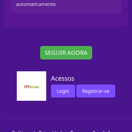
automaticamente
SEGUIR AGORA
Acessos
Login
Registrar-se