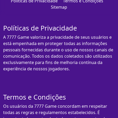
Políticas de Privacidade
Termos e Condições
Sitemap
Políticas de Privacidade
A 7777 Game valoriza a privacidade de seus usuários e
está empenhada em proteger todas as informações
pessoais fornecidas durante o uso de nossos canais de
comunicação. Todos os dados coletados são utilizados
exclusivamente para fins de melhoria contínua da
experiência de nossos jogadores.
Termos e Condições
Os usuários da 7777 Game concordam em respeitar
todas as regras e regulamentos estabelecidos. É