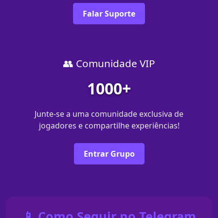
Falar Suporte
👥 Comunidade VIP
1000+
Junte-se a uma comunidade exclusiva de
jogadores e compartilhe experiências!
Entrar Grupo
📱 Como Seguir no Telegram