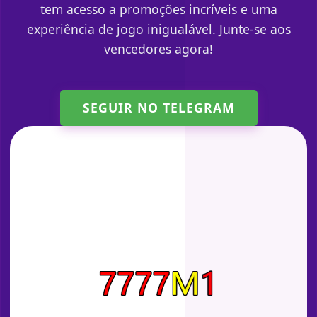
tem acesso a promoções incríveis e uma
experiência de jogo inigualável. Junte-se aos
vencedores agora!
SEGUIR NO TELEGRAM