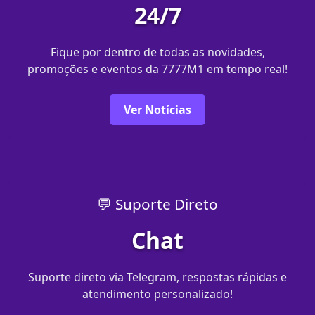
24/7
Fique por dentro de todas as novidades,
promoções e eventos da 7777M1 em tempo real!
Ver Notícias
💬 Suporte Direto
Chat
Suporte direto via Telegram, respostas rápidas e
atendimento personalizado!