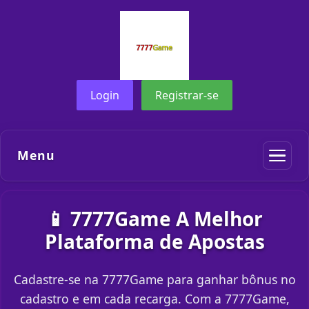
Login
Registrar-se
Menu
📱 7777Game A Melhor
Plataforma de Apostas
Cadastre-se na 7777Game para ganhar bônus no
cadastro e em cada recarga. Com a 7777Game,