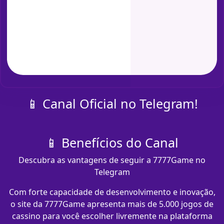
📱 Canal Oficial no Telegram!
📱 Benefícios do Canal
Descubra as vantagens de seguir a 7777Game no
Telegram
Com forte capacidade de desenvolvimento e inovação,
o site da 7777Game apresenta mais de 5.000 jogos de
cassino para você escolher livremente na plataforma