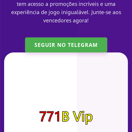
tem acesso a promoções incríveis e uma
experiência de jogo inigualável. Junte-se aos
vencedores agora!
SEGUIR NO TELEGRAM