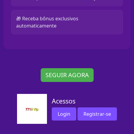
🎁 Receba bônus exclusivos
automaticamente
SEGUIR AGORA
Acessos
Login
Registrar-se