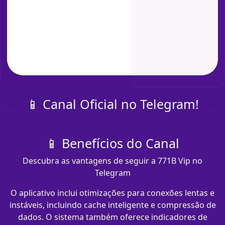
📱 Canal Oficial no Telegram!
📱 Benefícios do Canal
Descubra as vantagens de seguir a 771B Vip no
Telegram
O aplicativo inclui otimizações para conexões lentas e
instáveis, incluindo cache inteligente e compressão de
dados. O sistema também oferece indicadores de