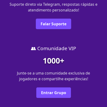
Suporte direto via Telegram, respostas rápidas e
atendimento personalizado!
Falar Suporte
👥 Comunidade VIP
1000+
Junte-se a uma comunidade exclusiva de
jogadores e compartilhe experiências!
Entrar Grupo