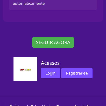
automaticamente
SEGUIR AGORA
Acessos
Login
Registrar-se