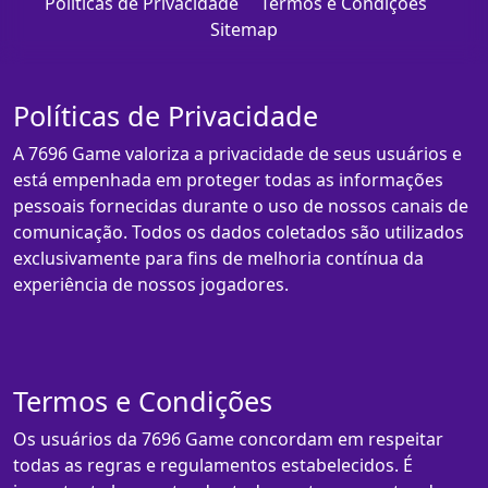
Políticas de Privacidade
Termos e Condições
Sitemap
Políticas de Privacidade
A 7696 Game valoriza a privacidade de seus usuários e
está empenhada em proteger todas as informações
pessoais fornecidas durante o uso de nossos canais de
comunicação. Todos os dados coletados são utilizados
exclusivamente para fins de melhoria contínua da
experiência de nossos jogadores.
Termos e Condições
Os usuários da 7696 Game concordam em respeitar
todas as regras e regulamentos estabelecidos. É