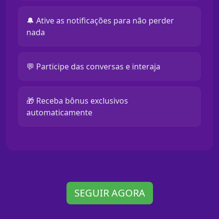
🔔 Ative as notificações para não perder
nada
💬 Participe das conversas e interaja
🎁 Receba bônus exclusivos
automaticamente
SEGUIR AGORA