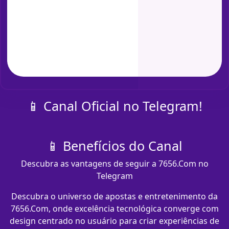
📱 Canal Oficial no Telegram!
📱 Benefícios do Canal
Descubra as vantagens de seguir a 7656.Com no
Telegram
Descubra o universo de apostas e entretenimento da
7656.Com, onde excelência tecnológica converge com
design centrado no usuário para criar experiências de