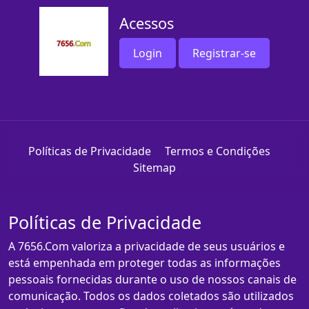
Acessos
Login
Registrar-se
Políticas de Privacidade
Termos e Condições
Sitemap
Políticas de Privacidade
A 7656.Com valoriza a privacidade de seus usuários e
está empenhada em proteger todas as informações
pessoais fornecidas durante o uso de nossos canais de
comunicação. Todos os dados coletados são utilizados