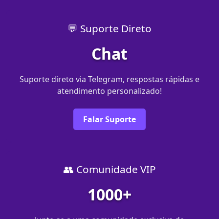
💬 Suporte Direto
Chat
Suporte direto via Telegram, respostas rápidas e
atendimento personalizado!
Falar Suporte
👥 Comunidade VIP
1000+