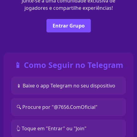
Junte-se a uma comunidade exclusiva de
jogadores e compartilhe experiências!
Entrar Grupo
📱 Como Seguir no Telegram
📱 Baixe o app Telegram no seu dispositivo
🔍 Procure por "@7656.ComOficial"
👆 Toque em "Entrar" ou "Join"