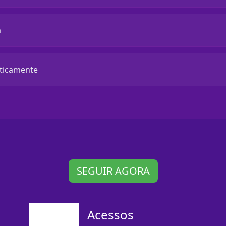
a
aticamente
SEGUIR AGORA
Acessos