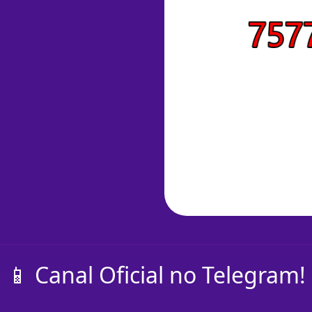
📱 Canal Oficial no Telegram!