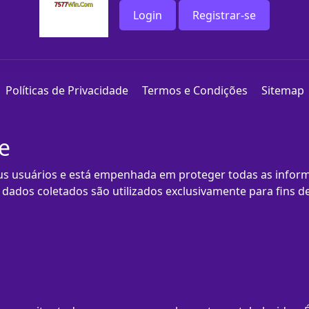
Login
Registrar-se
Políticas de Privacidade
Termos e Condições
Sitemap
de
eus usuários e está empenhada em proteger todas as infor
dados coletados são utilizados exclusivamente para fins d