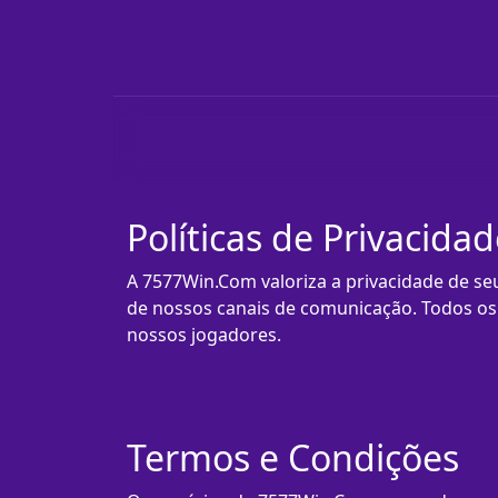
Políticas de Privacida
A 7577Win.Com valoriza a privacidade de s
de nossos canais de comunicação. Todos os 
nossos jogadores.
Termos e Condições