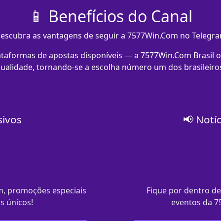
📱 Benefícios do Canal
escubra as vantagens de seguir a 7577Win.Com no Telegr
aformas de apostas disponíveis — a 7577Win.Com Brasil of
ualidade, tornando-se a escolha número um dos brasileiro
sivos
📢 Notí
m, promoções especiais
Fique por dentro d
s únicos!
eventos da 7