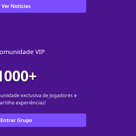
Ver Notícias
Comunidade VIP
1000+
unidade exclusiva de jogadores e
rtilhe experiências!
Entrar Grupo