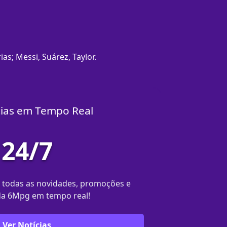
ias; Messi, Suárez, Taylor.
cias em Tempo Real
24/7
e todas as novidades, promoções e
da 6Mpg em tempo real!
Ver Notícias