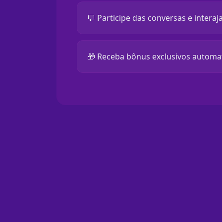
💬 Participe das conversas e interaj
🎁 Receba bônus exclusivos autom