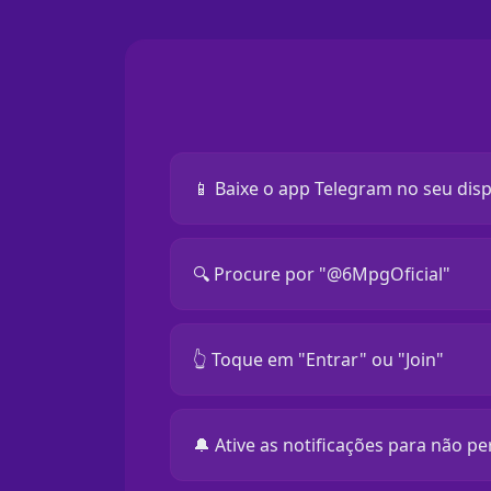
📱 Baixe o app Telegram no seu disp
🔍 Procure por "@6MpgOficial"
👆 Toque em "Entrar" ou "Join"
🔔 Ative as notificações para não p