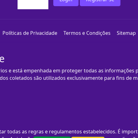
Políticas de Privacidade
Termos e Condições
Sitemap
de
ários e está empenhada em proteger todas as informações p
os coletados são utilizados exclusivamente para fins de m
r todas as regras e regulamentos estabelecidos. É importa