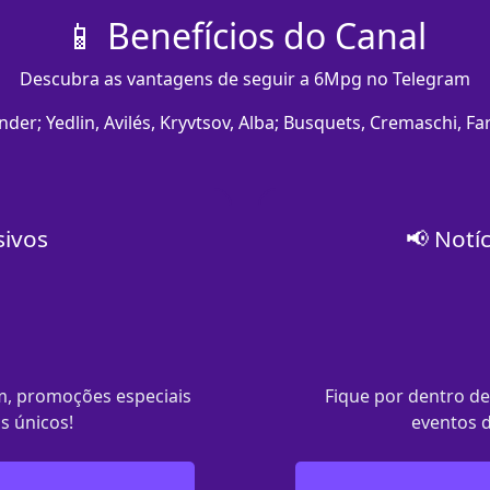
📱 Benefícios do Canal
Descubra as vantagens de seguir a 6Mpg no Telegram
der; Yedlin, Avilés, Kryvtsov, Alba; Busquets, Cremaschi, Far
sivos
📢 Notí
m, promoções especiais
Fique por dentro d
s únicos!
eventos 