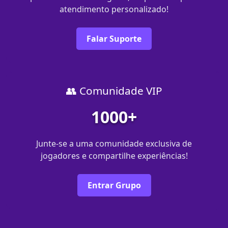
atendimento personalizado!
Falar Suporte
👥 Comunidade VIP
1000+
Junte-se a uma comunidade exclusiva de
jogadores e compartilhe experiências!
Entrar Grupo