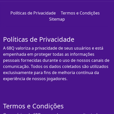
Políticas de Privacidade
Termos e Condições
Sitemap
Políticas de Privacidade
A 68Q valoriza a privacidade de seus usuários e está
empenhada em proteger todas as informações
pessoais fornecidas durante o uso de nossos canais de
comunicação. Todos os dados coletados são utilizados
exclusivamente para fins de melhoria contínua da
experiência de nossos jogadores.
Termos e Condições