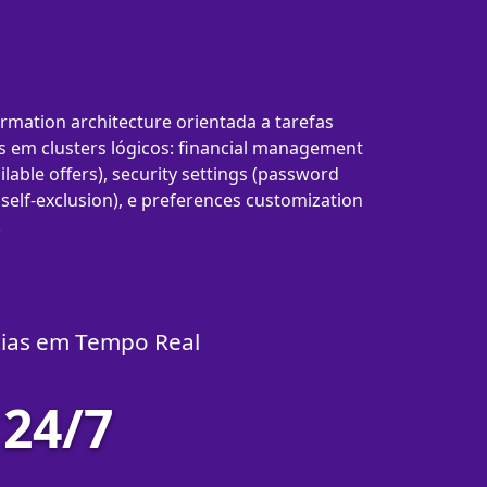
mation architecture orientada a tarefas
s em clusters lógicos: financial management
lable offers), security settings (password
self-exclusion), e preferences customization
.
cias em Tempo Real
24/7