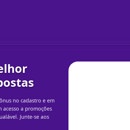
elhor
postas
ônus no cadastro e em
m acesso a promoções
ualável. Junte-se aos