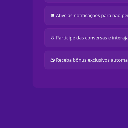
🔔 Ative as notificações para não p
💬 Participe das conversas e interaj
🎁 Receba bônus exclusivos autom