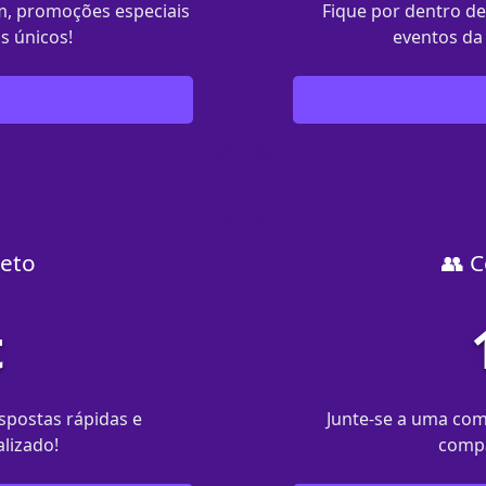
m, promoções especiais
Fique por dentro d
s únicos!
eventos da
reto
👥 
t
espostas rápidas e
Junte-se a uma com
lizado!
compa