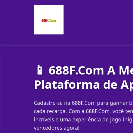
📱 688F.Com A M
Plataforma de A
Cadastre-se na 688F.Com para ganhar b
cada recarga. Com a 688F.Com, você te
incríveis e uma experiência de jogo inig
vencedores agora!