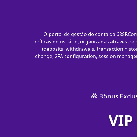
O portal de gestão de conta da 688F.Co
críticas do usuário, organizadas através d
(deposits, withdrawals, transaction histo
change, 2FA configuration, session manageme
🎁 Bônus Exclu
VIP