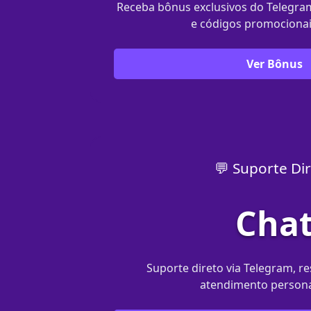
Receba bônus exclusivos do Telegra
e códigos promocionai
Ver Bônus
💬 Suporte Di
Cha
Suporte direto via Telegram, r
atendimento persona