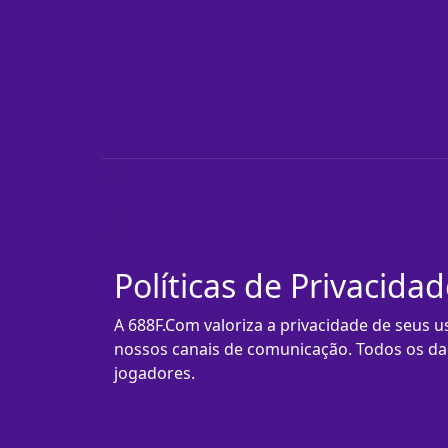
Políticas de Privacida
A 688F.Com valoriza a privacidade de seus 
nossos canais de comunicação. Todos os dad
jogadores.