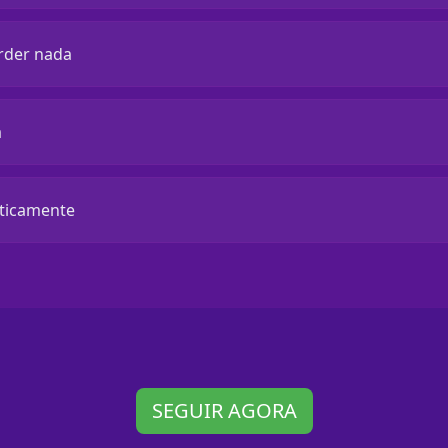
erder nada
a
aticamente
SEGUIR AGORA