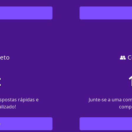
reto
👥 
t
espostas rápidas e
Junte-se a uma com
lizado!
compa
e