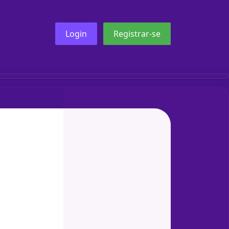
Login
Registrar-se