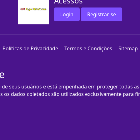
Acessos
Login
Registrar-se
Políticas de Privacidade
Termos e Condições
Sitemap
de
de de seus usuários e está empenhada em proteger todas a
 os dados coletados são utilizados exclusivamente para fi