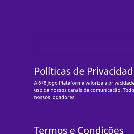
Políticas de Privacida
A 678 Jogo Plataforma valoriza a privacida
uso de nossos canais de comunicação. Todos
nossos jogadores.
Termos e Condições