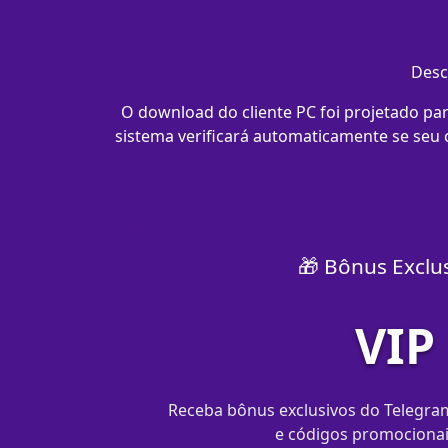
Desc
O download do cliente PC foi projetado par
sistema verificará automaticamente se seu 
🎁 Bônus Exclu
VIP
Receba bônus exclusivos do Telegra
e códigos promocionai