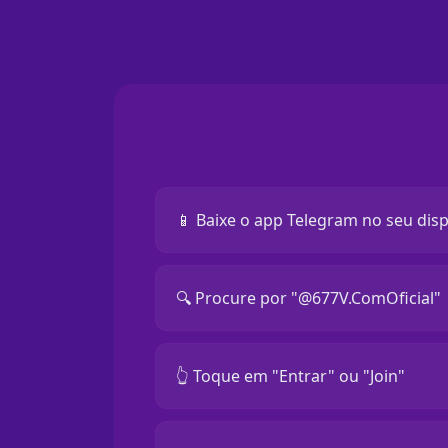
📱 Baixe o app Telegram no seu disp
🔍 Procure por "@677V.ComOficial"
👆 Toque em "Entrar" ou "Join"