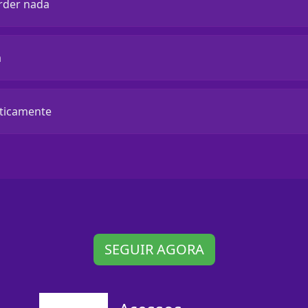
erder nada
a
aticamente
SEGUIR AGORA