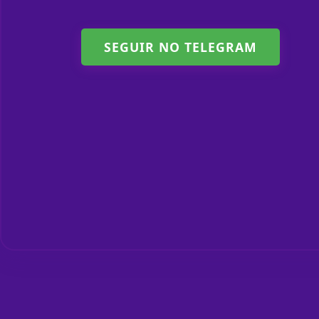
SEGUIR NO TELEGRAM