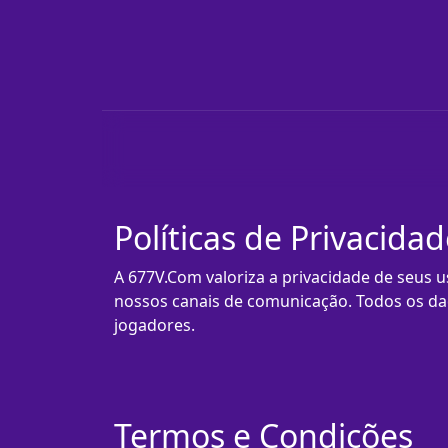
Políticas de Privacida
A 677V.Com valoriza a privacidade de seus 
nossos canais de comunicação. Todos os dad
jogadores.
Termos e Condições