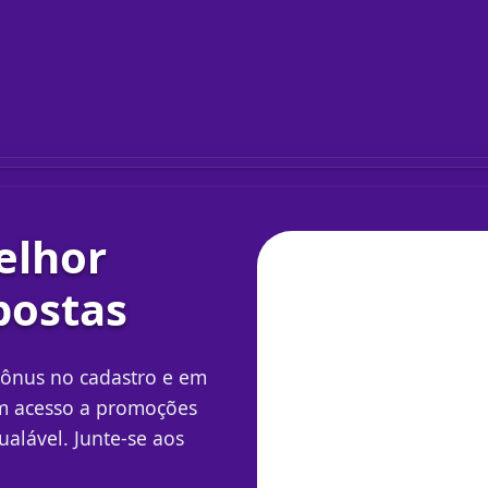
elhor
postas
bônus no cadastro e em
em acesso a promoções
ualável. Junte-se aos