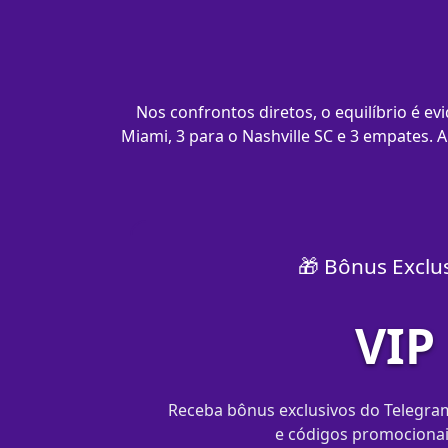
Nos confrontos diretos, o equilíbrio é evi
Miami, 3 para o Nashville SC e 3 empates.
🎁 Bônus Exclu
VIP
Receba bônus exclusivos do Telegra
e códigos promocionai