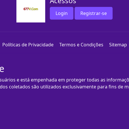
Acessos
Login
Registrar-se
Políticas de Privacidade
Termos e Condições
Sitemap
de
usuários e está empenhada em proteger todas as informaçõ
os coletados são utilizados exclusivamente para fins de m