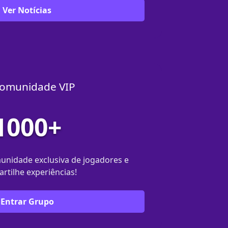
Ver Notícias
Comunidade VIP
1000+
unidade exclusiva de jogadores e
rtilhe experiências!
Entrar Grupo