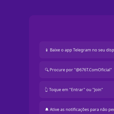
📱 Baixe o app Telegram no seu disp
🔍 Procure por "@676T.ComOficial"
👆 Toque em "Entrar" ou "Join"
🔔 Ative as notificações para não p