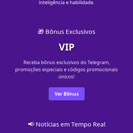
inteligência e habilidade.
🎁 Bônus Exclusivos
VIP
Receba bônus exclusivos do Telegram,
promoções especiais e códigos promocionais
únicos!
Ver Bônus
📢 Notícias em Tempo Real