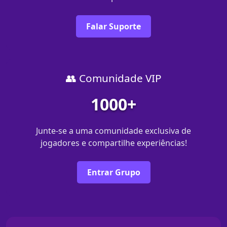
Falar Suporte
👥 Comunidade VIP
1000+
Junte-se a uma comunidade exclusiva de
jogadores e compartilhe experiências!
Entrar Grupo