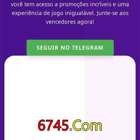
você tem acesso a promoções incríveis e uma
experiência de jogo inigualável. Junte-se aos
vencedores agora!
SEGUIR NO TELEGRAM