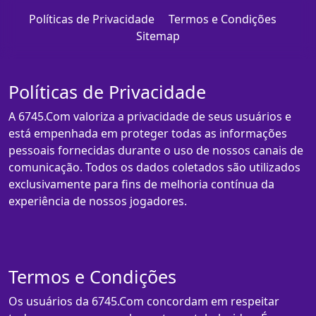
Políticas de Privacidade
Termos e Condições
Sitemap
Políticas de Privacidade
A 6745.Com valoriza a privacidade de seus usuários e
está empenhada em proteger todas as informações
pessoais fornecidas durante o uso de nossos canais de
comunicação. Todos os dados coletados são utilizados
exclusivamente para fins de melhoria contínua da
experiência de nossos jogadores.
Termos e Condições
Os usuários da 6745.Com concordam em respeitar