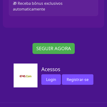
🎁 Receba bônus exclusivos
automaticamente
SEGUIR AGORA
Acessos
Login
Registrar-se