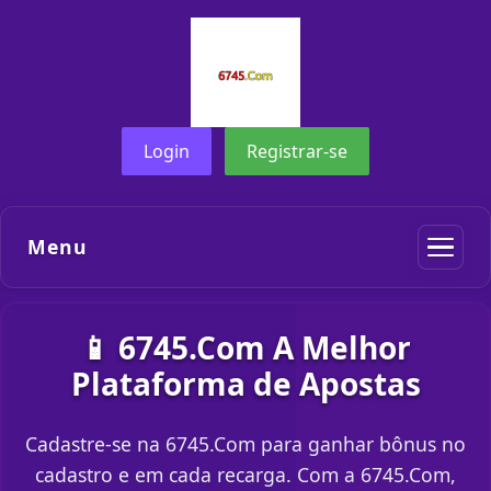
Login
Registrar-se
Menu
📱 6745.Com A Melhor
Plataforma de Apostas
Cadastre-se na 6745.Com para ganhar bônus no
cadastro e em cada recarga. Com a 6745.Com,